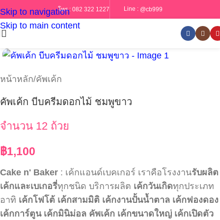
Line :
@cb999
โทร :
082 322 1227
Skip to navigation
Skip to main content
หน้าหลัก
/
คัพเค้ก
คัพเค้ก บีบครีมดอกไม้ ชมพูขาว
จำนวน 12 ถ้วย
฿
1,100
Cake n' Baker
: เค้กแอนด์เบคเกอร์ เราคือโรงงาน
รับผลิต
เค้กและเบเกอรี่
ทุกชนิด บริการผลิต
เค้กวันเกิด
ทุกประเภท
อาทิ
เค้กโฟโต้
เค้กสามมิติ
เค้กงานปั้นน้ำตาล
เค้กฟองดอง
เค้กการ์ตูน
เค้กมินิม่อล
คัพเค้ก
เค้กขนาดใหญ่
เค้กเปิดตัว