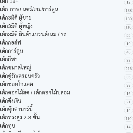
เค้ก 18+
12
เค้ก ภาพยนตร์/เกม/การ์ตูน
138
เค้ก3มิติ ผู้ชาย
130
เค้ก3มิติ ผู้หญิง
110
เค้ก3มิติ สินค้าแบรนด์เนม / รถ
55
เค้กกอล์ฟ
19
เค้กการ์ตูน
46
เค้กกีฬา
33
เค้กขนาดใหญ่
216
เค้กคู่รัก/ครอบครัว
35
เค้กชอคโกแลต
38
เค้กดอกไม้สด / เค้กดอกไม้ปลอม
16
เค้กดึงเงิน
21
เค้กตุ๊กตาบาร์บี้
14
เค้กทรงสูง 2-8 ชั้น
110
เค้กทุบ
14