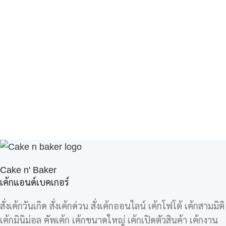
Cake n' Baker
เค้กแอนด์เบคเกอร์
สั่งเค้กวันเกิด สั่งเค้กด่วน สั่งเค้กออนไลน์ เค้กโฟโต้ เค้กสามมิติ
เค้กมินิม่อล คัพเค้ก เค้กขนาดใหญ่ เค้กเปิดตัวสินค้า เค้กงาน