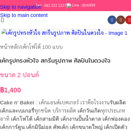
Line :
@cb999
โทร :
082 322 1227
Skip to navigation
Skip to main content
หน้าหลัก
/
เค้กโฟโต้ 100 แบบ
เค้กรูปทรงหัวใจ สกรีนรูปภาพ ศิลปินในดวงใจ
ขนาด 2 ปอนด์
฿
1,400
Cake n' Baker
: เค้กแอนด์เบคเกอร์ เราคือโรงงาน
รับผลิต
เค้กและเบเกอรี่
ทุกชนิด บริการผลิต
เค้กวันเกิด
ทุกประเภท
อาทิ
เค้กโฟโต้
เค้กสามมิติ
เค้กงานปั้นน้ำตาล
เค้กฟองดอง
เค้กการ์ตูน
เค้กมินิม่อล
คัพเค้ก
เค้กขนาดใหญ่
เค้กเปิดตัว