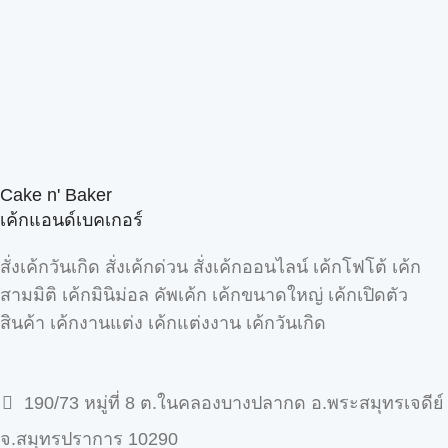
Cake n' Baker
เค้กแอนด์เบคเกอร์
สั่งเค้กวันเกิด สั่งเค้กด่วน สั่งเค้กออนไลน์ เค้กโฟโต้ เค้ก
สามมิติ เค้กมินิม่อล คัพเค้ก เค้กขนาดใหญ่ เค้กเปิดตัว
สินค้า เค้กงานแต่ง เค้กแต่งงาน เค้กวันเกิด
190/73 หมู่ที่ 8 ต.ในคลองบางปลากด อ.พระสมุทรเจดีย์
จ.สมุทรปราการ 10290