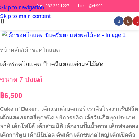
Line :
@cb999
โทร :
082 322 1227
Skip to navigation
Skip to main content
หน้าหลัก
/
เค้กชอคโกแลต
เค้กชอคโกแลต บีบครีมตกแต่งผลไม้สด
ขนาด 7 ปอนด์
฿
6,500
Cake n' Baker
: เค้กแอนด์เบคเกอร์ เราคือโรงงาน
รับผลิต
เค้กและเบเกอรี่
ทุกชนิด บริการผลิต
เค้กวันเกิด
ทุกประเภท
อาทิ
เค้กโฟโต้
เค้กสามมิติ
เค้กงานปั้นน้ำตาล
เค้กฟองดอง
เค้กการ์ตูน
เค้กมินิม่อล
คัพเค้ก
เค้กขนาดใหญ่
เค้กเปิดตัว