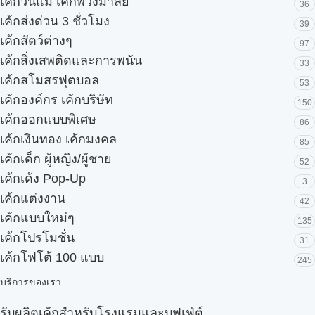
เค้กวันแม่ เค้กพวงมาลัย
36
เค้กส่งด่วน 3 ชั่วโมง
39
เค้กสัตว์ต่างๆ
97
เค้กสิ่งเสพติดและการพนัน
33
เค้กสโมสรฟุตบอล
53
เค้กองค์กร เค้กบริษัท
150
เค้กออกแบบพิเศษ
86
เค้กเงินทอง เค้กมงคล
85
เค้กเด็ก ผู้หญิง/ผู้ชาย
52
เค้กเด้ง Pop-Up
3
เค้กแต่งงาน
42
เค้กแบบใหม่ๆ
135
เค้กโปรโมชั่น
31
เค้กโฟโต้ 100 แบบ
245
บริการของเรา
รับผลิตเค้กสำหรับโรงแรมและบุฟเฟ่ต์