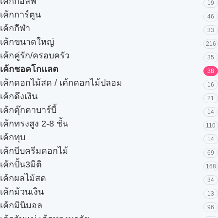
เค้กกอล์ฟ
19
เค้กการ์ตูน
46
เค้กกีฬา
33
เค้กขนาดใหญ่
216
เค้กคู่รัก/ครอบครัว
35
เค้กชอคโกแลต
38
เค้กดอกไม้สด / เค้กดอกไม้ปลอม
16
เค้กดึงเงิน
21
เค้กตุ๊กตาบาร์บี้
14
เค้กทรงสูง 2-8 ชั้น
110
เค้กทุบ
14
เค้กบีบครีมดอกไม้
69
เค้กปั้น3มิติ
168
เค้กผลไม้สด
34
เค้กม้วนเงิน
13
เค้กมินิมอล
96