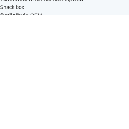
Snack box
รับผลิตสินค้า OEM
แฟรนไชส์เบเกอรี่
เมนูอื่นๆ
ธุรกิจในเครือ
-
ภัทรินทร์ฟู้ด
รีวิวจากลูกค้า
ลูกค้าของเรา
ติดต่อเรา
ข้อกำหนดและนโยบาย
Sitemap
Cake n' Bake โรงงานผลิตเค้กและเบเกอรี่