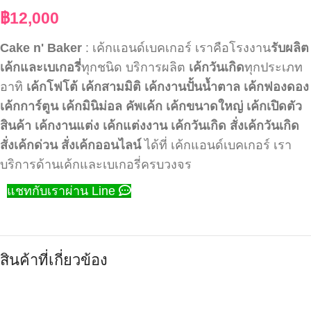
฿
12,000
Cake n' Baker
: เค้กแอนด์เบคเกอร์ เราคือโรงงาน
รับผลิต
เค้กและเบเกอรี่
ทุกชนิด บริการผลิต
เค้กวันเกิด
ทุกประเภท
อาทิ
เค้กโฟโต้
เค้กสามมิติ
เค้กงานปั้นน้ำตาล
เค้กฟองดอง
เค้กการ์ตูน
เค้กมินิม่อล
คัพเค้ก
เค้กขนาดใหญ่
เค้กเปิดตัว
สินค้า
เค้กงานแต่ง
เค้กแต่งงาน
เค้กวันเกิด
สั่งเค้กวันเกิด
สั่งเค้กด่วน
สั่งเค้กออนไลน์
ได้ที่ เค้กแอนด์เบคเกอร์ เรา
บริการด้านเค้กและเบเกอรี่ครบวงจร
แชทกับเราผ่าน Line
สินค้าที่เกี่ยวข้อง