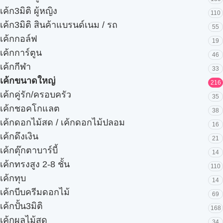
เค้ก3มิติ ผู้หญิง
110
เค้ก3มิติ สินค้าแบรนด์เนม / รถ
55
เค้กกอล์ฟ
19
เค้กการ์ตูน
46
เค้กกีฬา
33
เค้กขนาดใหญ่
216
เค้กคู่รัก/ครอบครัว
35
เค้กชอคโกแลต
38
เค้กดอกไม้สด / เค้กดอกไม้ปลอม
16
เค้กดึงเงิน
21
เค้กตุ๊กตาบาร์บี้
14
เค้กทรงสูง 2-8 ชั้น
110
เค้กทุบ
14
เค้กบีบครีมดอกไม้
69
เค้กปั้น3มิติ
168
เค้กผลไม้สด
34