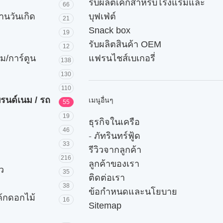
รับผลิตเค้กสำหรับโรงแรมและ
66
านวันเกิด
บุฟเฟ่ต์
21
Snack box
19
รับผลิตสินค้า OEM
12
ม/การ์ตูน
แฟรนไชส์เบเกอรี่
138
130
110
บรนด์เนม / รถ
เมนูอื่นๆ
55
19
ธุรกิจในเครือ
46
-
ภัทรินทร์ฟู้ด
33
รีวิวจากลูกค้า
216
ลูกค้าของเรา
ัว
35
ติดต่อเรา
38
ข้อกำหนดและนโยบาย
ค้กดอกไม้
16
Sitemap