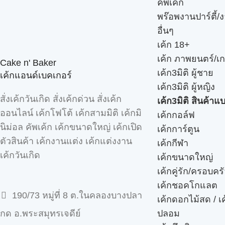
คัพเค้ก
พร๊อพงานปาร์ตี้/ง
อื่นๆ
เค้ก 18+
เค้ก ภาพยนตร์/เก
Cake n' Baker
เค้ก3มิติ ผู้ชาย
เค้กแอนด์เบคเกอร์
เค้ก3มิติ ผู้หญิง
สั่งเค้กวันเกิด สั่งเค้กด่วน สั่งเค้ก
เค้ก3มิติ สินค้าแ
ออนไลน์ เค้กโฟโต้ เค้กสามมิติ เค้กมิ
เค้กกอล์ฟ
นิม่อล คัพเค้ก เค้กขนาดใหญ่ เค้กเปิด
เค้กการ์ตูน
ตัวสินค้า เค้กงานแต่ง เค้กแต่งงาน
เค้กกีฬา
เค้กวันเกิด
เค้กขนาดใหญ่
เค้กคู่รัก/ครอบคร
เค้กชอคโกแลต
190/73 หมู่ที่ 8 ต.ในคลองบางปลา
เค้กดอกไม้สด / เ
ปลอม
กด อ.พระสมุทรเจดีย์