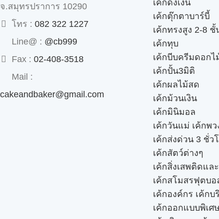
เค้กดึงเงิน
จ.สมุทรปราการ 10290
เค้กตุ๊กตาบาร์บี้
โทร :
082 322 1227
เค้กทรงสูง 2-8 ชั้
Line@ :
@cb999
เค้กทุบ
เค้กบีบครีมดอกไม
Fax :
02-408-3518
เค้กปั้น3มิติ
Mail :
เค้กผลไม้สด
cakeandbaker@gmail.com
เค้กม้วนเงิน
เค้กมินิมอล
เค้กวันแม่ เค้กพ
เค้กส่งด่วน 3 ชั่ว
เค้กสัตว์ต่างๆ
เค้กสิ่งเสพติดแล
เค้กสโมสรฟุตบอ
เค้กองค์กร เค้กบร
เค้กออกแบบพิเศ