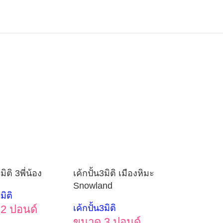
มิติ 3พี่น้อง
เค้กปั้น3มิติ เมืองหิมะ
Snowland
มิติ
2 ปอนด์
เค้กปั้น3มิติ
ขนาด 3 ปอนด์