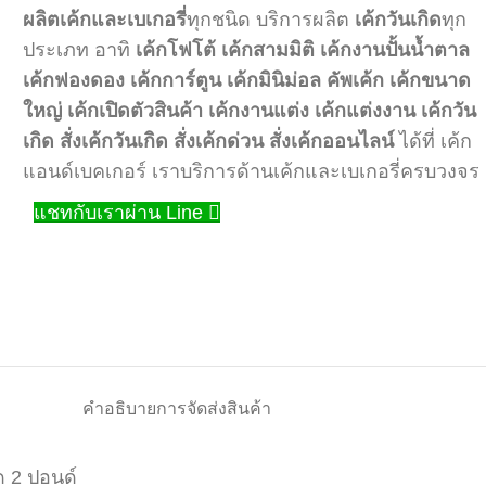
ผลิตเค้กและเบเกอรี่
ทุกชนิด บริการผลิต
เค้กวันเกิด
ทุก
ประเภท อาทิ
เค้กโฟโต้
เค้กสามมิติ
เค้กงานปั้นน้ำตาล
เค้กฟองดอง
เค้กการ์ตูน
เค้กมินิม่อล
คัพเค้ก
เค้กขนาด
ใหญ่
เค้กเปิดตัวสินค้า
เค้กงานแต่ง
เค้กแต่งงาน
เค้กวัน
เกิด
สั่งเค้กวันเกิด
สั่งเค้กด่วน
สั่งเค้กออนไลน์
ได้ที่ เค้ก
แอนด์เบคเกอร์ เราบริการด้านเค้กและเบเกอรี่ครบวงจร
แชทกับเราผ่าน Line
คำอธิบาย
การจัดส่งสินค้า
 2 ปอนด์