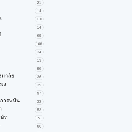
21
14
น
110
14
้
69
168
34
13
96
วงมาลัย
36
โมง
39
97
ะการพนัน
33
ล
53
ิษัท
151
ษ
86