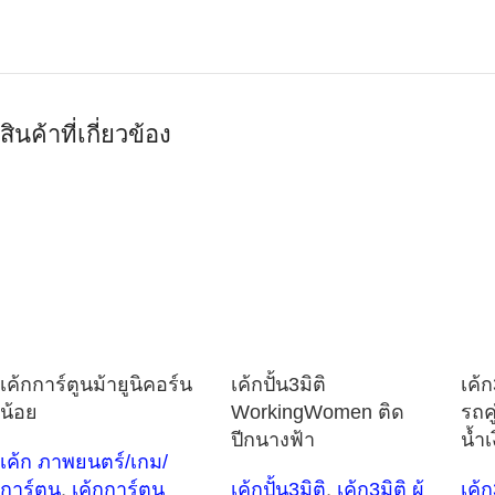
สินค้าที่เกี่ยวข้อง
เค้กการ์ตูนม้ายูนิคอร์น
เค้กปั้น3มิติ
เค้ก
น้อย
WorkingWomen ติด
รถคู
ปีกนางฟ้า
น้ำเ
เค้ก ภาพยนตร์/เกม/
การ์ตูน
,
เค้กการ์ตูน
เค้กปั้น3มิติ
,
เค้ก3มิติ ผู้
เค้ก