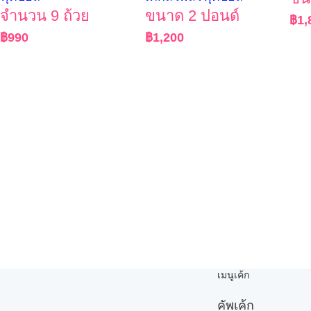
จำนวน 9 ถ้วย
ขนาด 2 ปอนด์
฿
1,
฿
990
฿
1,200
เมนูเค้ก
คัพเค้ก