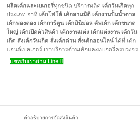
ผลิตเค้กและเบเกอรี่
ทุกชนิด บริการผลิต
เค้กวันเกิด
ทุก
ประเภท อาทิ
เค้กโฟโต้
เค้กสามมิติ
เค้กงานปั้นน้ำตาล
เค้กฟองดอง
เค้กการ์ตูน
เค้กมินิม่อล
คัพเค้ก
เค้กขนาด
ใหญ่
เค้กเปิดตัวสินค้า
เค้กงานแต่ง
เค้กแต่งงาน
เค้กวัน
เกิด
สั่งเค้กวันเกิด
สั่งเค้กด่วน
สั่งเค้กออนไลน์
ได้ที่ เค้ก
แอนด์เบคเกอร์ เราบริการด้านเค้กและเบเกอรี่ครบวงจร
แชทกับเราผ่าน Line
คำอธิบาย
การจัดส่งสินค้า