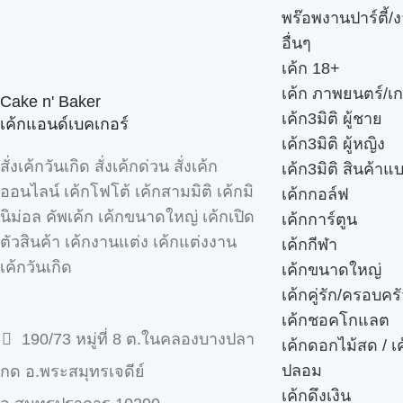
พร๊อพงานปาร์ตี้/ง
อื่นๆ
เค้ก 18+
เค้ก ภาพยนตร์/เก
Cake n' Baker
เค้ก3มิติ ผู้ชาย
เค้กแอนด์เบคเกอร์
เค้ก3มิติ ผู้หญิง
สั่งเค้กวันเกิด สั่งเค้กด่วน สั่งเค้ก
เค้ก3มิติ สินค้าแ
ออนไลน์ เค้กโฟโต้ เค้กสามมิติ เค้กมิ
เค้กกอล์ฟ
นิม่อล คัพเค้ก เค้กขนาดใหญ่ เค้กเปิด
เค้กการ์ตูน
ตัวสินค้า เค้กงานแต่ง เค้กแต่งงาน
เค้กกีฬา
เค้กวันเกิด
เค้กขนาดใหญ่
เค้กคู่รัก/ครอบคร
เค้กชอคโกแลต
190/73 หมู่ที่ 8 ต.ในคลองบางปลา
เค้กดอกไม้สด / เ
ปลอม
กด อ.พระสมุทรเจดีย์
เค้กดึงเงิน