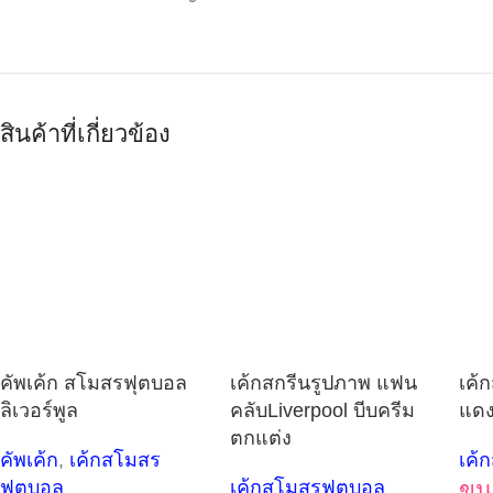
สินค้าที่เกี่ยวข้อง
คัพเค้ก สโมสรฟุตบอล
เค้กสกรีนรูปภาพ แฟน
เค้
ลิเวอร์พูล
คลับLiverpool บีบครีม
แดง
ตกแต่ง
คัพเค้ก
,
เค้กสโมสร
เค้
ฟุตบอล
เค้กสโมสรฟุตบอล
ขน