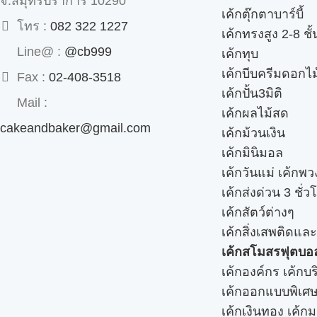
จ.สมุทรปราการ 10290
เค้กตุ๊กตาบาร์บี้
โทร :
082 322 1227
เค้กทรงสูง 2-8 ชั้
Line@ :
@cb999
เค้กทุบ
เค้กบีบครีมดอกไม
Fax :
02-408-3518
เค้กปั้น3มิติ
Mail :
เค้กผลไม้สด
cakeandbaker@gmail.com
เค้กม้วนเงิน
เค้กมินิมอล
เค้กวันแม่ เค้กพ
เค้กส่งด่วน 3 ชั่ว
เค้กสัตว์ต่างๆ
เค้กสิ่งเสพติดแล
เค้กสโมสรฟุตบอ
เค้กองค์กร เค้กบร
เค้กออกแบบพิเศ
เค้กเงินทอง เค้ก