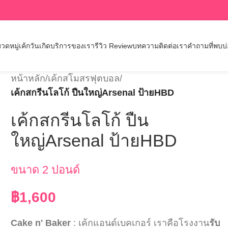
วดหมู่เค้กวันเกิด
บริการของเรา
รีวิว Review
บทความ
ติดต่อเรา
คำถามที่พบบ
หน้าหลัก
/
เค้กสโมสรฟุตบอล
/
เค้กสกรีนโลโก้ ปืนใหญ่Arsenal ป้ายHBD
เค้กสกรีนโลโก้ ปืน
ใหญ่Arsenal ป้ายHBD
ขนาด 2 ปอนด์
฿
1,600
Cake n' Baker
: เค้กแอนด์เบคเกอร์ เราคือโรงงาน
รับ