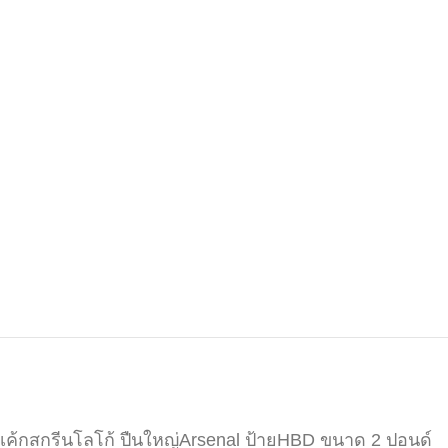
เค้กสกรีนโลโก้ ปืนใหญ่Arsenal ป้ายHBD ขนาด 2 ปอนด์