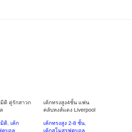
3มิติ คู่รักสาวก
เค้กทรงสูง4ชั้น แฟน
ูล
คลับหงส์แดง Liverpool
มิติ
,
เค้ก
เค้กทรงสูง 2-8 ชั้น
,
ุตบอล
เค้กสโมสรฟุตบอล