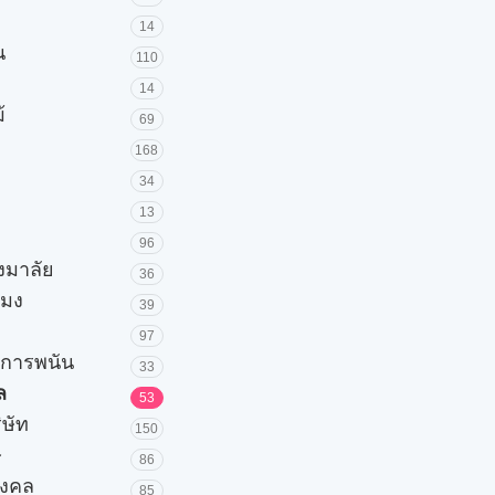
14
น
110
14
้
69
168
34
13
96
วงมาลัย
36
โมง
39
97
ะการพนัน
33
ล
53
ิษัท
150
ษ
86
มงคล
85