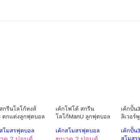
กสกรีนโลโก้หงส์
เค้กโฟโต้ สกรีน
เค้กปั้น
 ตกแต่งลูกฟุตบอล
โลโก้ManU ลูกฟุตบอล
ลิเวอร์พ
กสโมสรฟุตบอล
เค้กสโมสรฟุตบอล
เค้กปั้น3
าด 2 ปอนด์
ขนาด 2 ปอนด์
สโมสรฟ