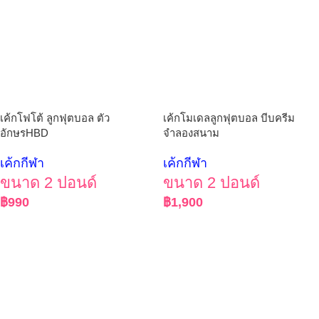
เค้กโฟโต้ ลูกฟุตบอล ตัว
เค้กโมเดลลูกฟุตบอล บีบครีม
อักษรHBD
จำลองสนาม
เค้กกีฬา
เค้กกีฬา
ขนาด 2 ปอนด์
ขนาด 2 ปอนด์
฿
990
฿
1,900