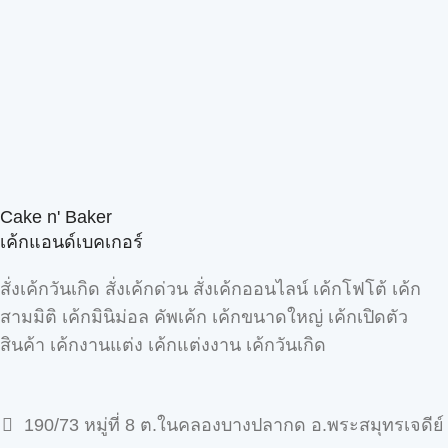
Cake n' Baker
เค้กแอนด์เบคเกอร์
สั่งเค้กวันเกิด สั่งเค้กด่วน สั่งเค้กออนไลน์ เค้กโฟโต้ เค้ก
สามมิติ เค้กมินิม่อล คัพเค้ก เค้กขนาดใหญ่ เค้กเปิดตัว
สินค้า เค้กงานแต่ง เค้กแต่งงาน เค้กวันเกิด
190/73 หมู่ที่ 8 ต.ในคลองบางปลากด อ.พระสมุทรเจดีย์