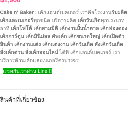
Cake n' Baker
: เค้กแอนด์เบคเกอร์ เราคือโรงงาน
รับผลิต
เค้กและเบเกอรี่
ทุกชนิด บริการผลิต
เค้กวันเกิด
ทุกประเภท
อาทิ
เค้กโฟโต้
เค้กสามมิติ
เค้กงานปั้นน้ำตาล
เค้กฟองดอง
เค้กการ์ตูน
เค้กมินิม่อล
คัพเค้ก
เค้กขนาดใหญ่
เค้กเปิดตัว
สินค้า
เค้กงานแต่ง
เค้กแต่งงาน
เค้กวันเกิด
สั่งเค้กวันเกิด
สั่งเค้กด่วน
สั่งเค้กออนไลน์
ได้ที่ เค้กแอนด์เบคเกอร์ เรา
บริการด้านเค้กและเบเกอรี่ครบวงจร
แชทกับเราผ่าน Line
สินค้าที่เกี่ยวข้อง