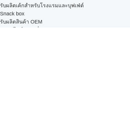
รับผลิตเค้กสำหรับโรงแรมและบุฟเฟ่ต์
Snack box
รับผลิตสินค้า OEM
แฟรนไชส์เบเกอรี่
เมนูอื่นๆ
ธุรกิจในเครือ
-
ภัทรินทร์ฟู้ด
รีวิวจากลูกค้า
ลูกค้าของเรา
ติดต่อเรา
ข้อกำหนดและนโยบาย
Sitemap