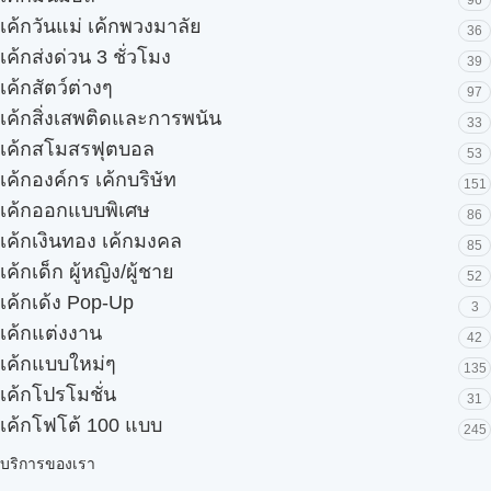
96
เค้กวันแม่ เค้กพวงมาลัย
36
เค้กส่งด่วน 3 ชั่วโมง
39
เค้กสัตว์ต่างๆ
97
เค้กสิ่งเสพติดและการพนัน
33
เค้กสโมสรฟุตบอล
53
เค้กองค์กร เค้กบริษัท
151
เค้กออกแบบพิเศษ
86
เค้กเงินทอง เค้กมงคล
85
เค้กเด็ก ผู้หญิง/ผู้ชาย
52
เค้กเด้ง Pop-Up
3
เค้กแต่งงาน
42
เค้กแบบใหม่ๆ
135
เค้กโปรโมชั่น
31
เค้กโฟโต้ 100 แบบ
245
บริการของเรา