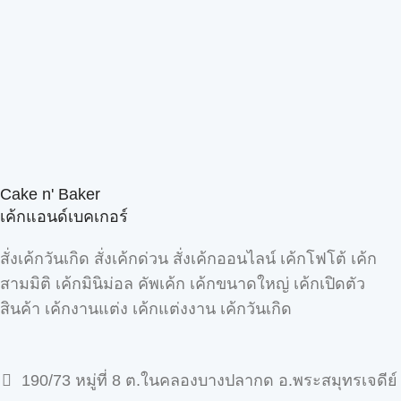
Cake n' Baker
เค้กแอนด์เบคเกอร์
สั่งเค้กวันเกิด สั่งเค้กด่วน สั่งเค้กออนไลน์ เค้กโฟโต้ เค้ก
สามมิติ เค้กมินิม่อล คัพเค้ก เค้กขนาดใหญ่ เค้กเปิดตัว
สินค้า เค้กงานแต่ง เค้กแต่งงาน เค้กวันเกิด
190/73 หมู่ที่ 8 ต.ในคลองบางปลากด อ.พระสมุทรเจดีย์