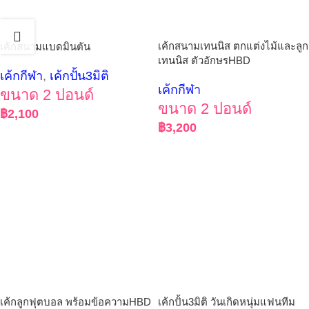
เค้กสนามเทนนิส ตกแต่งไม้และลูก
เค้กสนามแบดมินตัน
เทนนิส ตัวอักษรHBD
เค้กกีฬา
,
เค้กปั้น3มิติ
เค้กกีฬา
ขนาด 2 ปอนด์
ขนาด 2 ปอนด์
฿
2,100
฿
3,200
เค้กลูกฟุตบอล พร้อมข้อความHBD
เค้กปั้น3มิติ วันเกิดหนุ่มแฟนทีม