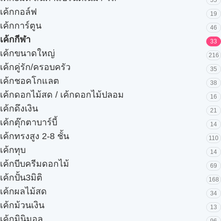
เค้กกอล์ฟ
19
เค้กการ์ตูน
46
เค้กกีฬา
33
เค้กขนาดใหญ่
216
เค้กคู่รัก/ครอบครัว
35
เค้กชอคโกแลต
38
เค้กดอกไม้สด / เค้กดอกไม้ปลอม
16
เค้กดึงเงิน
21
เค้กตุ๊กตาบาร์บี้
14
เค้กทรงสูง 2-8 ชั้น
110
เค้กทุบ
14
เค้กบีบครีมดอกไม้
69
เค้กปั้น3มิติ
168
เค้กผลไม้สด
34
เค้กม้วนเงิน
13
เค้กมินิมอล
96