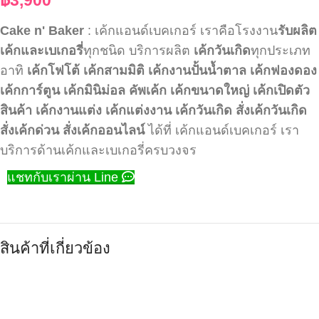
Cake n' Baker
: เค้กแอนด์เบคเกอร์ เราคือโรงงาน
รับผลิต
เค้กและเบเกอรี่
ทุกชนิด บริการผลิต
เค้กวันเกิด
ทุกประเภท
อาทิ
เค้กโฟโต้
เค้กสามมิติ
เค้กงานปั้นน้ำตาล
เค้กฟองดอง
เค้กการ์ตูน
เค้กมินิม่อล
คัพเค้ก
เค้กขนาดใหญ่
เค้กเปิดตัว
สินค้า
เค้กงานแต่ง
เค้กแต่งงาน
เค้กวันเกิด
สั่งเค้กวันเกิด
สั่งเค้กด่วน
สั่งเค้กออนไลน์
ได้ที่ เค้กแอนด์เบคเกอร์ เรา
บริการด้านเค้กและเบเกอรี่ครบวงจร
แชทกับเราผ่าน Line
สินค้าที่เกี่ยวข้อง