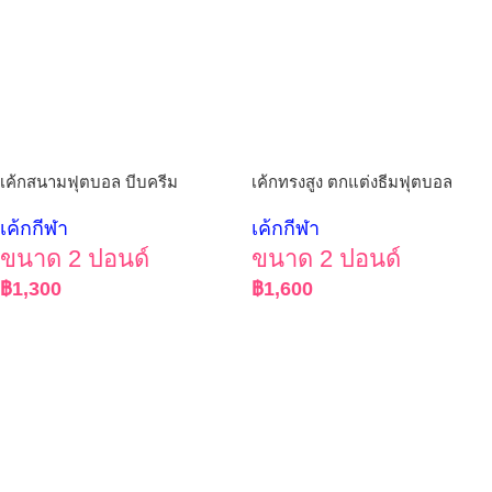
เค้กสนามฟุตบอล บีบครีม
เค้กทรงสูง ตกแต่งธีมฟุตบอล
เค้กกีฬา
เค้กกีฬา
ขนาด 2 ปอนด์
ขนาด 2 ปอนด์
฿
1,300
฿
1,600