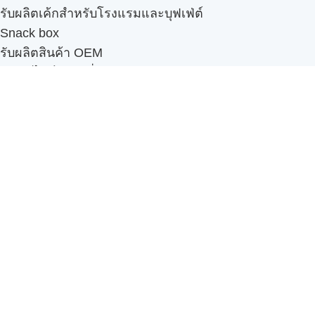
รับผลิตเค้กสำหรับโรงแรมและบุฟเฟ่ต์
Snack box
รับผลิตสินค้า OEM
แฟรนไชส์เบเกอรี่
เมนูอื่นๆ
ธุรกิจในเครือ
-
ภัทรินทร์ฟู้ด
รีวิวจากลูกค้า
ลูกค้าของเรา
ติดต่อเรา
ข้อกำหนดและนโยบาย
Sitemap
Cake n' Bake โรงงานผลิตเค้กและเบเกอรี่