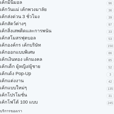
เค้กมินิมอล
96
เค้กวันแม่ เค้กพวงมาลัย
36
เค้กส่งด่วน 3 ชั่วโมง
39
เค้กสัตว์ต่างๆ
97
เค้กสิ่งเสพติดและการพนัน
33
เค้กสโมสรฟุตบอล
53
เค้กองค์กร เค้กบริษัท
150
เค้กออกแบบพิเศษ
86
เค้กเงินทอง เค้กมงคล
85
เค้กเด็ก ผู้หญิง/ผู้ชาย
52
เค้กเด้ง Pop-Up
3
เค้กแต่งงาน
42
เค้กแบบใหม่ๆ
135
เค้กโปรโมชั่น
31
เค้กโฟโต้ 100 แบบ
245
บริการของเรา