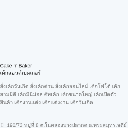
Cake n' Baker
เค้กแอนด์เบคเกอร์
สั่งเค้กวันเกิด สั่งเค้กด่วน สั่งเค้กออนไลน์ เค้กโฟโต้ เค้ก
สามมิติ เค้กมินิม่อล คัพเค้ก เค้กขนาดใหญ่ เค้กเปิดตัว
สินค้า เค้กงานแต่ง เค้กแต่งงาน เค้กวันเกิด
190/73 หมู่ที่ 8 ต.ในคลองบางปลากด อ.พระสมุทรเจดีย์