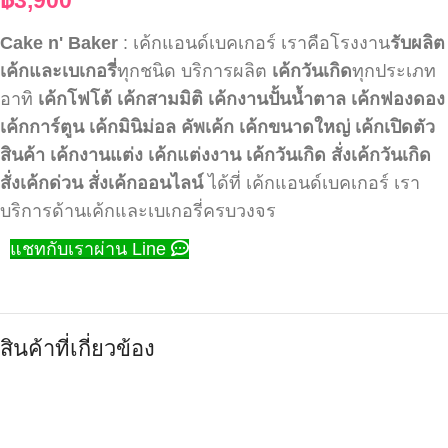
Cake n' Baker
: เค้กแอนด์เบคเกอร์ เราคือโรงงาน
รับผลิต
เค้กและเบเกอรี่
ทุกชนิด บริการผลิต
เค้กวันเกิด
ทุกประเภท
อาทิ
เค้กโฟโต้
เค้กสามมิติ
เค้กงานปั้นน้ำตาล
เค้กฟองดอง
เค้กการ์ตูน
เค้กมินิม่อล
คัพเค้ก
เค้กขนาดใหญ่
เค้กเปิดตัว
สินค้า
เค้กงานแต่ง
เค้กแต่งงาน
เค้กวันเกิด
สั่งเค้กวันเกิด
สั่งเค้กด่วน
สั่งเค้กออนไลน์
ได้ที่ เค้กแอนด์เบคเกอร์ เรา
บริการด้านเค้กและเบเกอรี่ครบวงจร
แชทกับเราผ่าน Line
สินค้าที่เกี่ยวข้อง