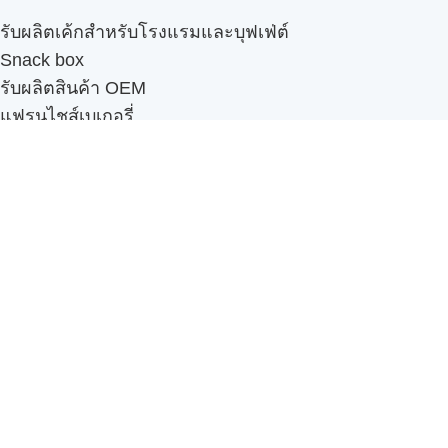
รับผลิตเค้กสำหรับโรงแรมและบุฟเฟ่ต์
Snack box
รับผลิตสินค้า OEM
แฟรนไชส์เบเกอรี่
เมนูอื่นๆ
ธุรกิจในเครือ
-
ภัทรินทร์ฟู้ด
รีวิวจากลูกค้า
ลูกค้าของเรา
ติดต่อเรา
ข้อกำหนดและนโยบาย
Sitemap