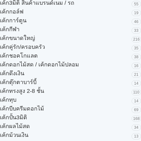
เค้ก3มิติ สินค้าแบรนด์เนม / รถ
55
เค้กกอล์ฟ
19
เค้กการ์ตูน
46
เค้กกีฬา
33
เค้กขนาดใหญ่
216
เค้กคู่รัก/ครอบครัว
35
เค้กชอคโกแลต
38
เค้กดอกไม้สด / เค้กดอกไม้ปลอม
16
เค้กดึงเงิน
21
เค้กตุ๊กตาบาร์บี้
14
เค้กทรงสูง 2-8 ชั้น
110
เค้กทุบ
14
เค้กบีบครีมดอกไม้
69
เค้กปั้น3มิติ
168
เค้กผลไม้สด
34
เค้กม้วนเงิน
13