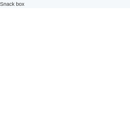
Snack box
รับผลิตสินค้า OEM
แฟรนไชส์เบเกอรี่
เมนูอื่นๆ
ธุรกิจในเครือ
-
ภัทรินทร์ฟู้ด
รีวิวจากลูกค้า
ลูกค้าของเรา
ติดต่อเรา
ข้อกำหนดและนโยบาย
Sitemap
Cake n' Bake โรงงานผลิตเค้กและเบเกอรี่