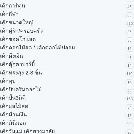
เค้กการ์ตูน
46
เค้กกีฬา
33
เค้กขนาดใหญ่
216
เค้กคู่รัก/ครอบครัว
35
เค้กชอคโกแลต
38
เค้กดอกไม้สด / เค้กดอกไม้ปลอม
16
เค้กดึงเงิน
21
เค้กตุ๊กตาบาร์บี้
14
เค้กทรงสูง 2-8 ชั้น
110
เค้กทุบ
14
เค้กบีบครีมดอกไม้
69
เค้กปั้น3มิติ
168
เค้กผลไม้สด
34
เค้กม้วนเงิน
13
เค้กมินิมอล
96
เค้กวันแม่ เค้กพวงมาลัย
36