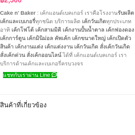
Cake n' Baker
: เค้กแอนด์เบคเกอร์ เราคือโรงงาน
รับผลิต
เค้กและเบเกอรี่
ทุกชนิด บริการผลิต
เค้กวันเกิด
ทุกประเภท
อาทิ
เค้กโฟโต้
เค้กสามมิติ
เค้กงานปั้นน้ำตาล
เค้กฟองดอง
เค้กการ์ตูน
เค้กมินิม่อล
คัพเค้ก
เค้กขนาดใหญ่
เค้กเปิดตัว
สินค้า
เค้กงานแต่ง
เค้กแต่งงาน
เค้กวันเกิด
สั่งเค้กวันเกิด
สั่งเค้กด่วน
สั่งเค้กออนไลน์
ได้ที่ เค้กแอนด์เบคเกอร์ เรา
บริการด้านเค้กและเบเกอรี่ครบวงจร
แชทกับเราผ่าน Line
สินค้าที่เกี่ยวข้อง