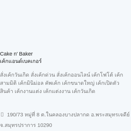
Cake n' Baker
เค้กแอนด์เบคเกอร์
สั่งเค้กวันเกิด สั่งเค้กด่วน สั่งเค้กออนไลน์ เค้กโฟโต้ เค้ก
สามมิติ เค้กมินิม่อล คัพเค้ก เค้กขนาดใหญ่ เค้กเปิดตัว
สินค้า เค้กงานแต่ง เค้กแต่งงาน เค้กวันเกิด
190/73 หมู่ที่ 8 ต.ในคลองบางปลากด อ.พระสมุทรเจดีย์
จ.สมุทรปราการ 10290