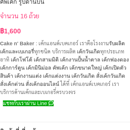
คัพเค้ก รูปด้านบน
จำนวน 16 ถ้วย
฿
1,600
Cake n' Baker
: เค้กแอนด์เบคเกอร์ เราคือโรงงาน
รับผลิต
เค้กและเบเกอรี่
ทุกชนิด บริการผลิต
เค้กวันเกิด
ทุกประเภท
อาทิ
เค้กโฟโต้
เค้กสามมิติ
เค้กงานปั้นน้ำตาล
เค้กฟองดอง
เค้กการ์ตูน
เค้กมินิม่อล
คัพเค้ก
เค้กขนาดใหญ่
เค้กเปิดตัว
สินค้า
เค้กงานแต่ง
เค้กแต่งงาน
เค้กวันเกิด
สั่งเค้กวันเกิด
สั่งเค้กด่วน
สั่งเค้กออนไลน์
ได้ที่ เค้กแอนด์เบคเกอร์ เรา
บริการด้านเค้กและเบเกอรี่ครบวงจร
แชทกับเราผ่าน Line