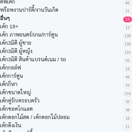
คัพเค้ก
66
พร๊อพงานปาร์ตี้/งานวันเกิด
21
อื่นๆ
19
เค้ก 18+
12
เค้ก ภาพยนตร์/เกม/การ์ตูน
138
เค้ก3มิติ ผู้ชาย
130
เค้ก3มิติ ผู้หญิง
110
เค้ก3มิติ สินค้าแบรนด์เนม / รถ
55
เค้กกอล์ฟ
19
เค้กการ์ตูน
46
เค้กกีฬา
33
เค้กขนาดใหญ่
216
เค้กคู่รัก/ครอบครัว
35
เค้กชอคโกแลต
38
เค้กดอกไม้สด / เค้กดอกไม้ปลอม
16
เค้กดึงเงิน
21