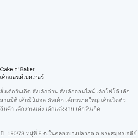
Cake n' Baker
เค้กแอนด์เบคเกอร์
สั่งเค้กวันเกิด สั่งเค้กด่วน สั่งเค้กออนไลน์ เค้กโฟโต้ เค้ก
สามมิติ เค้กมินิม่อล คัพเค้ก เค้กขนาดใหญ่ เค้กเปิดตัว
สินค้า เค้กงานแต่ง เค้กแต่งงาน เค้กวันเกิด
190/73 หมู่ที่ 8 ต.ในคลองบางปลากด อ.พระสมุทรเจดีย์