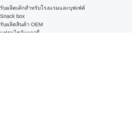
รับผลิตเค้กสำหรับโรงแรมและบุฟเฟ่ต์
Snack box
รับผลิตสินค้า OEM
แฟรนไชส์เบเกอรี่
เมนูอื่นๆ
ธุรกิจในเครือ
-
ภัทรินทร์ฟู้ด
รีวิวจากลูกค้า
ลูกค้าของเรา
ติดต่อเรา
ข้อกำหนดและนโยบาย
Sitemap