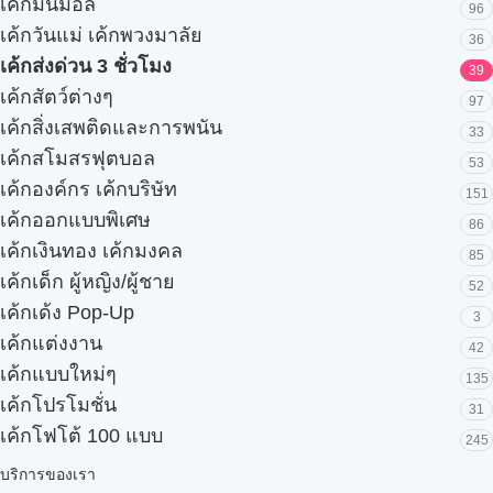
เค้กมินิมอล
96
เค้กวันแม่ เค้กพวงมาลัย
36
เค้กส่งด่วน 3 ชั่วโมง
39
เค้กสัตว์ต่างๆ
97
เค้กสิ่งเสพติดและการพนัน
33
เค้กสโมสรฟุตบอล
53
เค้กองค์กร เค้กบริษัท
151
เค้กออกแบบพิเศษ
86
เค้กเงินทอง เค้กมงคล
85
เค้กเด็ก ผู้หญิง/ผู้ชาย
52
เค้กเด้ง Pop-Up
3
เค้กแต่งงาน
42
เค้กแบบใหม่ๆ
135
เค้กโปรโมชั่น
31
เค้กโฟโต้ 100 แบบ
245
บริการของเรา