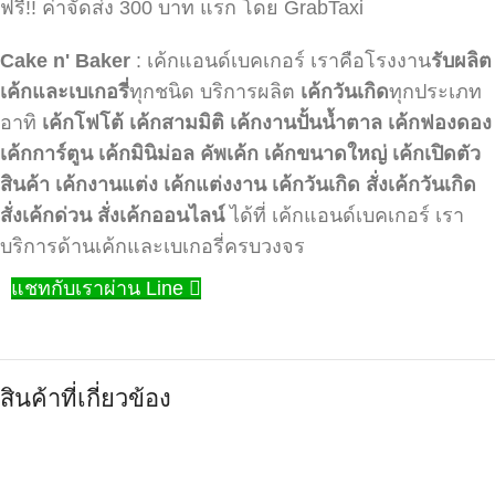
ฟรี!! ค่าจัดส่ง 300 บาท แรก โดย GrabTaxi
Cake n' Baker
: เค้กแอนด์เบคเกอร์ เราคือโรงงาน
รับผลิต
เค้กและเบเกอรี่
ทุกชนิด บริการผลิต
เค้กวันเกิด
ทุกประเภท
อาทิ
เค้กโฟโต้
เค้กสามมิติ
เค้กงานปั้นน้ำตาล
เค้กฟองดอง
เค้กการ์ตูน
เค้กมินิม่อล
คัพเค้ก
เค้กขนาดใหญ่
เค้กเปิดตัว
สินค้า
เค้กงานแต่ง
เค้กแต่งงาน
เค้กวันเกิด
สั่งเค้กวันเกิด
สั่งเค้กด่วน
สั่งเค้กออนไลน์
ได้ที่ เค้กแอนด์เบคเกอร์ เรา
บริการด้านเค้กและเบเกอรี่ครบวงจร
แชทกับเราผ่าน Line
สินค้าที่เกี่ยวข้อง