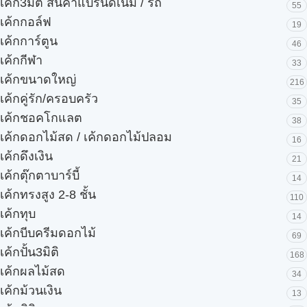
เค้ก3มิติ สินค้าแบรนด์เนม / รถ
55
เค้กกอล์ฟ
19
เค้กการ์ตูน
46
เค้กกีฬา
33
เค้กขนาดใหญ่
216
เค้กคู่รัก/ครอบครัว
35
เค้กชอคโกแลต
38
เค้กดอกไม้สด / เค้กดอกไม้ปลอม
16
เค้กดึงเงิน
21
เค้กตุ๊กตาบาร์บี้
14
เค้กทรงสูง 2-8 ชั้น
110
เค้กทุบ
14
เค้กบีบครีมดอกไม้
69
เค้กปั้น3มิติ
168
เค้กผลไม้สด
34
เค้กม้วนเงิน
13