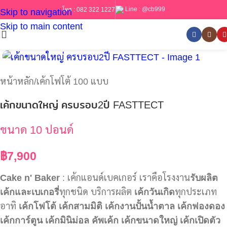
Line :
@cb999
โทร :
082 322 1227
Skip to navigation
Skip to main content
หน้าหลัก
/
เค้กโฟโต้ 100 แบบ
เค้กขนาดใหญ่ ครบรอบ2ปี FASTTECT
ขนาด 10 ปอนด์
฿
7,900
Cake n' Baker
: เค้กแอนด์เบคเกอร์ เราคือโรงงาน
รับผลิต
เค้กและเบเกอรี่
ทุกชนิด บริการผลิต
เค้กวันเกิด
ทุกประเภท
อาทิ
เค้กโฟโต้
เค้กสามมิติ
เค้กงานปั้นน้ำตาล
เค้กฟองดอง
เค้กการ์ตูน
เค้กมินิม่อล
คัพเค้ก
เค้กขนาดใหญ่
เค้กเปิดตัว