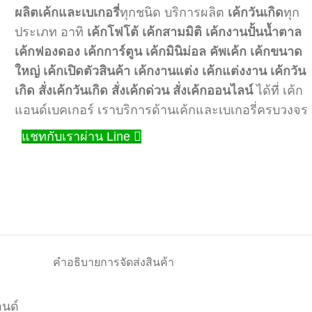
ผลิตเค้กและเบเกอรี่
ทุกชนิด บริการผลิต
เค้กวันเกิด
ทุก
ประเภท อาทิ
เค้กโฟโต้
เค้กสามมิติ
เค้กงานปั้นน้ำตาล
เค้กฟองดอง
เค้กการ์ตูน
เค้กมินิม่อล
คัพเค้ก
เค้กขนาด
ใหญ่
เค้กเปิดตัวสินค้า
เค้กงานแต่ง
เค้กแต่งงาน
เค้กวัน
เกิด
สั่งเค้กวันเกิด
สั่งเค้กด่วน
สั่งเค้กออนไลน์
ได้ที่ เค้ก
แอนด์เบคเกอร์ เราบริการด้านเค้กและเบเกอรี่ครบวงจร
แชทกับเราผ่าน Line
คำอธิบาย
การจัดส่งสินค้า
อนด์