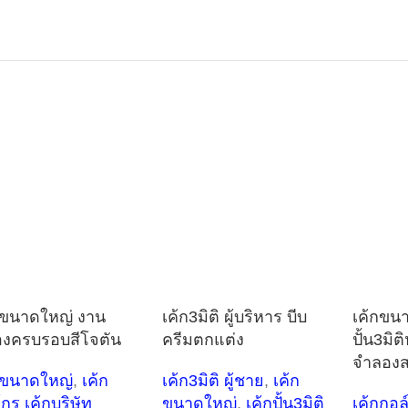
กขนาดใหญ่ งาน
เค้ก3มิติ ผู้บริหาร บีบ
เค้กขน
งครบรอบสีโจตัน
ครีมตกแต่ง
ปั้น3มิต
จำลองส
กขนาดใหญ่
,
เค้ก
เค้ก3มิติ ผู้ชาย
,
เค้ก
์กร เค้กบริษัท
ขนาดใหญ่
,
เค้กปั้น3มิติ
เค้กกอล