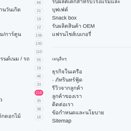
รับผลิตเค้กสำหรับโรงแรมและ
66
านวันเกิด
บุฟเฟ่ต์
21
Snack box
19
รับผลิตสินค้า OEM
12
ม/การ์ตูน
แฟรนไชส์เบเกอรี่
138
130
110
บรนด์เนม / รถ
เมนูอื่นๆ
55
19
ธุรกิจในเครือ
46
-
ภัทรินทร์ฟู้ด
33
รีวิวจากลูกค้า
216
ลูกค้าของเรา
ัว
35
ติดต่อเรา
38
ข้อกำหนดและนโยบาย
ค้กดอกไม้
16
Sitemap