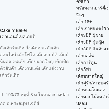
คัพเค้ก
พร๊อพงานปาร์ตี้/ง
อื่นๆ
เค้ก 18+
เค้ก ภาพยนตร์/เก
Cake n' Baker
เค้ก3มิติ ผู้ชาย
เค้กแอนด์เบคเกอร์
เค้ก3มิติ ผู้หญิง
สั่งเค้กวันเกิด สั่งเค้กด่วน สั่งเค้ก
เค้ก3มิติ สินค้าแ
ออนไลน์ เค้กโฟโต้ เค้กสามมิติ เค้กมิ
เค้กกอล์ฟ
นิม่อล คัพเค้ก เค้กขนาดใหญ่ เค้กเปิด
เค้กการ์ตูน
ตัวสินค้า เค้กงานแต่ง เค้กแต่งงาน
เค้กกีฬา
เค้กวันเกิด
เค้กขนาดใหญ่
เค้กคู่รัก/ครอบคร
เค้กชอคโกแลต
190/73 หมู่ที่ 8 ต.ในคลองบางปลา
เค้กดอกไม้สด / เ
ปลอม
กด อ.พระสมุทรเจดีย์