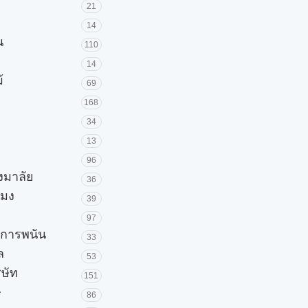
21
14
น
110
14
้
69
168
34
13
96
วงมาลัย
36
โมง
39
97
ะการพนัน
33
ล
53
ิษัท
151
ษ
86