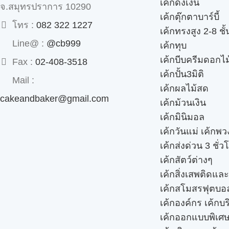
เค้กดึงเงิน
จ.สมุทรปราการ 10290
เค้กตุ๊กตาบาร์บี้
โทร :
082 322 1227
เค้กทรงสูง 2-8 ชั้
Line@ :
@cb999
เค้กทุบ
เค้กบีบครีมดอกไม
Fax :
02-408-3518
เค้กปั้น3มิติ
Mail :
เค้กผลไม้สด
cakeandbaker@gmail.com
เค้กม้วนเงิน
เค้กมินิมอล
เค้กวันแม่ เค้กพ
เค้กส่งด่วน 3 ชั่ว
เค้กสัตว์ต่างๆ
เค้กสิ่งเสพติดแล
เค้กสโมสรฟุตบอ
เค้กองค์กร เค้กบร
เค้กออกแบบพิเศ