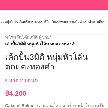
วดหมู่เค้กวันเกิด
บริการของเรา
รีวิว Review
บทความ
ติดต่อเรา
คำถามที่พบบ
หน้าหลัก
/
เค้ก3มิติ ผู้ชาย
/
เค้กปั้น3มิติ หนุ่มหัวโล้น ตกแต่งทองคำ
เค้กปั้น3มิติ หนุ่มหัวโล้น
ตกแต่งทองคำ
ขนาด 2 ปอนด์
฿
4,200
Cake n' Baker
: เค้กแอนด์เบคเกอร์ เราคือโรงงาน
รับ