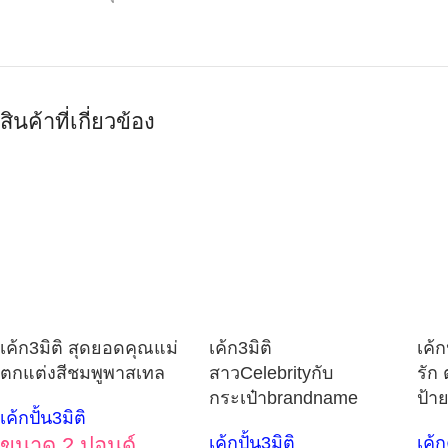
สินค้าที่เกี่ยวข้อง
เค้ก3มิติ สุดยอดคุณแม่
เค้ก3มิติ
เค้ก
ตกแต่งสีชมพูพาสเทล
สาวCelebrityกับ
รัก
กระเป๋าbrandname
ป้า
เค้กปั้น3มิติ
ขนาด 2 ปอนด์
เค้กปั้น3มิติ
เค้ก