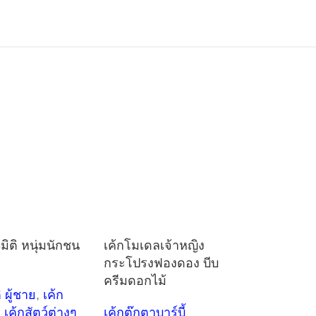
3มิติ หนุ่มนักชน
เค้กโมเดลเจ้าหญิง
กระโปรงฟองดอง บีบ
ครีมดอกไม้
ิ ผู้ชาย
,
เค้ก
,
เค้กสัตว์ต่างๆ
เค้กตุ๊กตาบาร์บี้