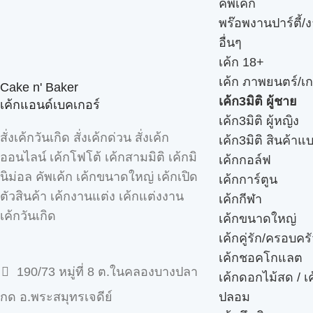
คัพเค้ก
พร๊อพงานปาร์ตี้/ง
อื่นๆ
เค้ก 18+
เค้ก ภาพยนตร์/เก
Cake n' Baker
เค้ก3มิติ ผู้ชาย
เค้กแอนด์เบคเกอร์
เค้ก3มิติ ผู้หญิง
สั่งเค้กวันเกิด สั่งเค้กด่วน สั่งเค้ก
เค้ก3มิติ สินค้าแ
ออนไลน์ เค้กโฟโต้ เค้กสามมิติ เค้กมิ
เค้กกอล์ฟ
นิม่อล คัพเค้ก เค้กขนาดใหญ่ เค้กเปิด
เค้กการ์ตูน
ตัวสินค้า เค้กงานแต่ง เค้กแต่งงาน
เค้กกีฬา
เค้กวันเกิด
เค้กขนาดใหญ่
เค้กคู่รัก/ครอบคร
เค้กชอคโกแลต
190/73 หมู่ที่ 8 ต.ในคลองบางปลา
เค้กดอกไม้สด / เ
ปลอม
กด อ.พระสมุทรเจดีย์