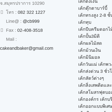
เค้กดึงเงิน
จ.สมุทรปราการ 10290
เค้กตุ๊กตาบาร์บี้
โทร :
082 322 1227
เค้กทรงสูง 2-8 ชั้
Line@ :
@cb999
เค้กทุบ
เค้กบีบครีมดอกไม
Fax :
02-408-3518
เค้กปั้น3มิติ
Mail :
เค้กผลไม้สด
cakeandbaker@gmail.com
เค้กม้วนเงิน
เค้กมินิมอล
เค้กวันแม่ เค้กพ
เค้กส่งด่วน 3 ชั่ว
เค้กสัตว์ต่างๆ
เค้กสิ่งเสพติดแล
เค้กสโมสรฟุตบอ
เค้กองค์กร เค้กบร
เค้กออกแบบพิเศ