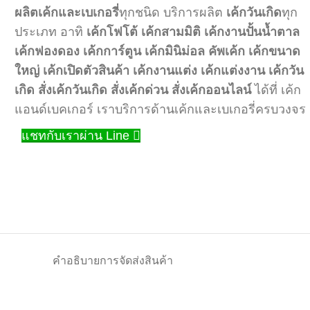
ผลิตเค้กและเบเกอรี่
ทุกชนิด บริการผลิต
เค้กวันเกิด
ทุก
ประเภท อาทิ
เค้กโฟโต้
เค้กสามมิติ
เค้กงานปั้นน้ำตาล
เค้กฟองดอง
เค้กการ์ตูน
เค้กมินิม่อล
คัพเค้ก
เค้กขนาด
ใหญ่
เค้กเปิดตัวสินค้า
เค้กงานแต่ง
เค้กแต่งงาน
เค้กวัน
เกิด
สั่งเค้กวันเกิด
สั่งเค้กด่วน
สั่งเค้กออนไลน์
ได้ที่ เค้ก
แอนด์เบคเกอร์ เราบริการด้านเค้กและเบเกอรี่ครบวงจร
แชทกับเราผ่าน Line
คำอธิบาย
การจัดส่งสินค้า