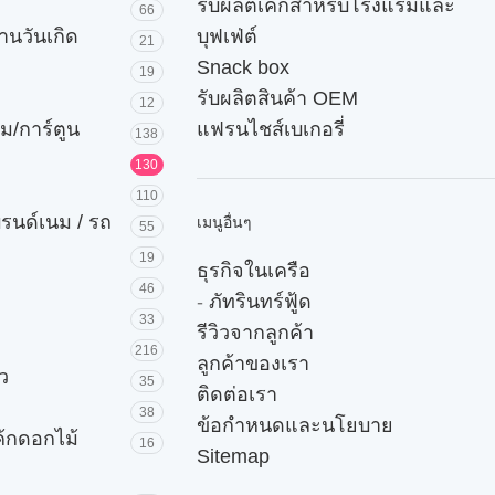
รับผลิตเค้กสำหรับโรงแรมและ
66
านวันเกิด
บุฟเฟ่ต์
21
Snack box
19
รับผลิตสินค้า OEM
12
ม/การ์ตูน
แฟรนไชส์เบเกอรี่
138
130
110
บรนด์เนม / รถ
เมนูอื่นๆ
55
19
ธุรกิจในเครือ
46
-
ภัทรินทร์ฟู้ด
33
รีวิวจากลูกค้า
216
ลูกค้าของเรา
ัว
35
ติดต่อเรา
38
ข้อกำหนดและนโยบาย
ค้กดอกไม้
16
Sitemap