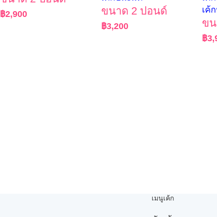
ขนาด 2 ปอนด์
เค้ก
฿
2,900
ขน
฿
3,200
฿
3,
เมนูเค้ก