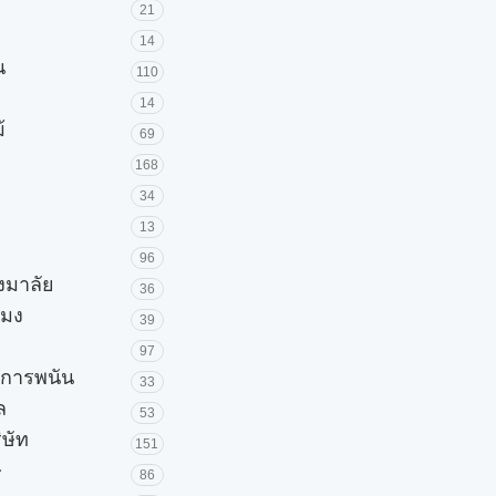
21
14
น
110
14
้
69
168
34
13
96
วงมาลัย
36
โมง
39
97
ะการพนัน
33
ล
53
ิษัท
151
ษ
86