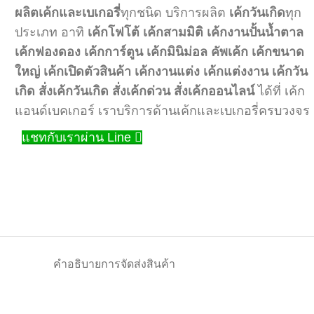
ผลิตเค้กและเบเกอรี่
ทุกชนิด บริการผลิต
เค้กวันเกิด
ทุก
ประเภท อาทิ
เค้กโฟโต้
เค้กสามมิติ
เค้กงานปั้นน้ำตาล
เค้กฟองดอง
เค้กการ์ตูน
เค้กมินิม่อล
คัพเค้ก
เค้กขนาด
ใหญ่
เค้กเปิดตัวสินค้า
เค้กงานแต่ง
เค้กแต่งงาน
เค้กวัน
เกิด
สั่งเค้กวันเกิด
สั่งเค้กด่วน
สั่งเค้กออนไลน์
ได้ที่ เค้ก
แอนด์เบคเกอร์ เราบริการด้านเค้กและเบเกอรี่ครบวงจร
แชทกับเราผ่าน Line
คำอธิบาย
การจัดส่งสินค้า