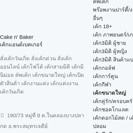
คัพเค้ก
พร๊อพงานปาร์ตี้/ง
อื่นๆ
เค้ก 18+
เค้ก ภาพยนตร์/เก
Cake n' Baker
เค้ก3มิติ ผู้ชาย
เค้กแอนด์เบคเกอร์
เค้ก3มิติ ผู้หญิง
สั่งเค้กวันเกิด สั่งเค้กด่วน สั่งเค้ก
เค้ก3มิติ สินค้าแ
ออนไลน์ เค้กโฟโต้ เค้กสามมิติ เค้กมิ
เค้กกอล์ฟ
นิม่อล คัพเค้ก เค้กขนาดใหญ่ เค้กเปิด
เค้กการ์ตูน
ตัวสินค้า เค้กงานแต่ง เค้กแต่งงาน
เค้กกีฬา
เค้กวันเกิด
เค้กขนาดใหญ่
เค้กคู่รัก/ครอบคร
เค้กชอคโกแลต
190/73 หมู่ที่ 8 ต.ในคลองบางปลา
เค้กดอกไม้สด / เ
ปลอม
กด อ.พระสมุทรเจดีย์