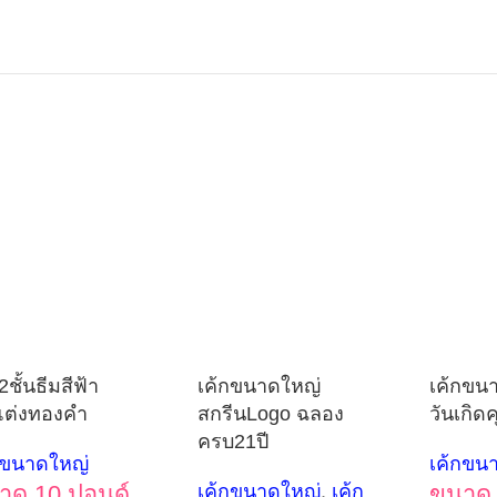
2ชั้นธีมสีฟ้า
เค้กขนาดใหญ่
เค้กขน
ต่งทองคำ
สกรีนLogo ฉลอง
วันเกิด
ครบ21ปี
กขนาดใหญ่
เค้กขน
าด 10 ปอนด์
เค้กขนาดใหญ่
,
เค้ก
ขนาด 