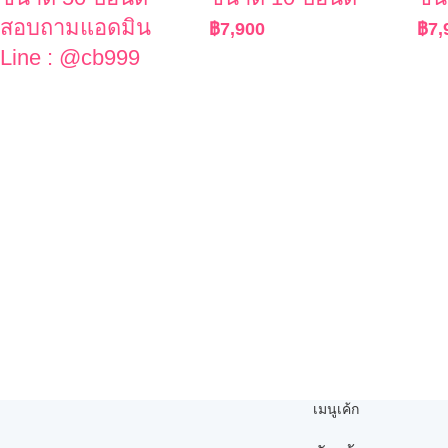
สอบถามแอดมิน
฿
7,900
฿
7,
Line : @cb999
เมนูเค้ก