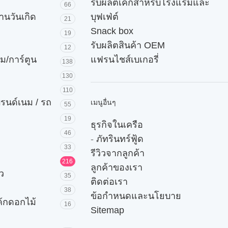
รับผลิตเค้กสำหรับโรงแรมและ
66
านวันเกิด
บุฟเฟ่ต์
21
Snack box
19
รับผลิตสินค้า OEM
12
ม/การ์ตูน
แฟรนไชส์เบเกอรี่
138
130
110
บรนด์เนม / รถ
เมนูอื่นๆ
55
19
ธุรกิจในเครือ
46
-
ภัทรินทร์ฟู้ด
33
รีวิวจากลูกค้า
216
ลูกค้าของเรา
ัว
35
ติดต่อเรา
38
ข้อกำหนดและนโยบาย
ค้กดอกไม้
16
Sitemap