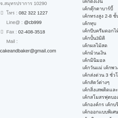
เค้กดึงเงิน
จ.สมุทรปราการ 10290
เค้กตุ๊กตาบาร์บี้
โทร :
082 322 1227
เค้กทรงสูง 2-8 ชั้
Line@ :
@cb999
เค้กทุบ
เค้กบีบครีมดอกไม
Fax :
02-408-3518
เค้กปั้น3มิติ
Mail :
เค้กผลไม้สด
cakeandbaker@gmail.com
เค้กม้วนเงิน
เค้กมินิมอล
เค้กวันแม่ เค้กพ
เค้กส่งด่วน 3 ชั่ว
เค้กสัตว์ต่างๆ
เค้กสิ่งเสพติดแล
เค้กสโมสรฟุตบอ
เค้กองค์กร เค้กบร
เค้กออกแบบพิเศ