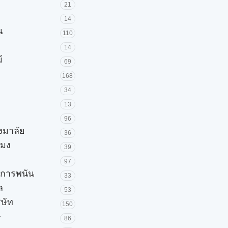
21
14
น
110
14
้
69
168
34
13
96
วงมาลัย
36
โมง
39
97
ะการพนัน
33
ล
53
ิษัท
150
ษ
86