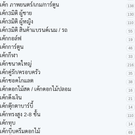
เค้ก ภาพยนตร์/เกม/การ์ตูน
138
เค้ก3มิติ ผู้ชาย
130
เค้ก3มิติ ผู้หญิง
110
เค้ก3มิติ สินค้าแบรนด์เนม / รถ
55
เค้กกอล์ฟ
19
เค้กการ์ตูน
46
เค้กกีฬา
33
เค้กขนาดใหญ่
216
เค้กคู่รัก/ครอบครัว
35
เค้กชอคโกแลต
38
เค้กดอกไม้สด / เค้กดอกไม้ปลอม
16
เค้กดึงเงิน
21
เค้กตุ๊กตาบาร์บี้
14
เค้กทรงสูง 2-8 ชั้น
110
เค้กทุบ
14
เค้กบีบครีมดอกไม้
69