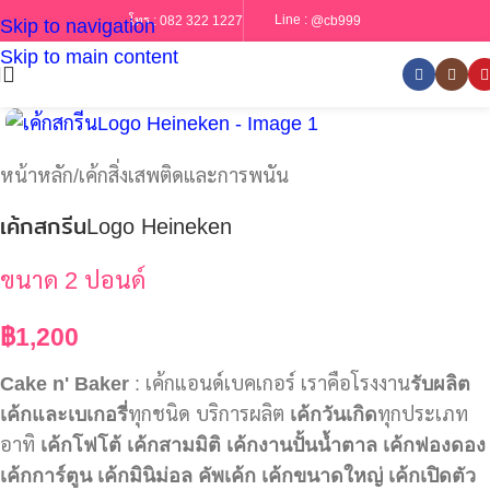
Line :
@cb999
โทร :
082 322 1227
Skip to navigation
Skip to main content
หน้าหลัก
/
เค้กสิ่งเสพติดและการพนัน
เค้กสกรีนLogo Heineken
ขนาด 2 ปอนด์
฿
1,200
Cake n' Baker
: เค้กแอนด์เบคเกอร์ เราคือโรงงาน
รับผลิต
เค้กและเบเกอรี่
ทุกชนิด บริการผลิต
เค้กวันเกิด
ทุกประเภท
อาทิ
เค้กโฟโต้
เค้กสามมิติ
เค้กงานปั้นน้ำตาล
เค้กฟองดอง
เค้กการ์ตูน
เค้กมินิม่อล
คัพเค้ก
เค้กขนาดใหญ่
เค้กเปิดตัว