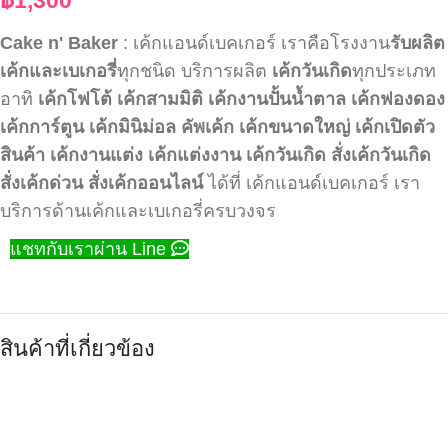
Cake n' Baker
: เค้กแอนด์เบคเกอร์ เราคือโรงงาน
รับผลิต
เค้กและเบเกอรี่
ทุกชนิด บริการผลิต
เค้กวันเกิด
ทุกประเภท
อาทิ
เค้กโฟโต้
เค้กสามมิติ
เค้กงานปั้นน้ำตาล
เค้กฟองดอง
เค้กการ์ตูน
เค้กมินิม่อล
คัพเค้ก
เค้กขนาดใหญ่
เค้กเปิดตัว
สินค้า
เค้กงานแต่ง
เค้กแต่งงาน
เค้กวันเกิด
สั่งเค้กวันเกิด
สั่งเค้กด่วน
สั่งเค้กออนไลน์
ได้ที่ เค้กแอนด์เบคเกอร์ เรา
บริการด้านเค้กและเบเกอรี่ครบวงจร
แชทกับเราผ่าน Line
สินค้าที่เกี่ยวข้อง