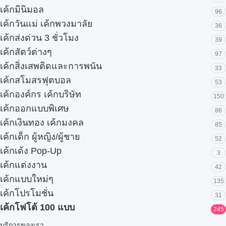
เค้กมินิมอล
96
เค้กวันแม่ เค้กพวงมาลัย
36
เค้กส่งด่วน 3 ชั่วโมง
39
เค้กสัตว์ต่างๆ
97
เค้กสิ่งเสพติดและการพนัน
33
เค้กสโมสรฟุตบอล
53
เค้กองค์กร เค้กบริษัท
150
เค้กออกแบบพิเศษ
86
เค้กเงินทอง เค้กมงคล
85
เค้กเด็ก ผู้หญิง/ผู้ชาย
52
เค้กเด้ง Pop-Up
3
เค้กแต่งงาน
42
เค้กแบบใหม่ๆ
135
เค้กโปรโมชั่น
31
เค้กโฟโต้ 100 แบบ
245
บริการของเรา