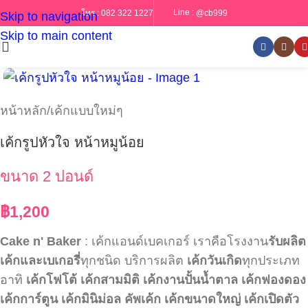
Line :
@cb999
โทร :
082 322 1227
Skip to navigation
Skip to main content
หน้าหลัก
/
เค้กแบบใหม่ๆ
เค้กรูปหัวใจ หน้าหมูน้อย
ขนาด 2 ปอนด์
฿
1,200
Cake n' Baker
: เค้กแอนด์เบคเกอร์ เราคือโรงงาน
รับผลิต
เค้กและเบเกอรี่
ทุกชนิด บริการผลิต
เค้กวันเกิด
ทุกประเภท
อาทิ
เค้กโฟโต้
เค้กสามมิติ
เค้กงานปั้นน้ำตาล
เค้กฟองดอง
เค้กการ์ตูน
เค้กมินิม่อล
คัพเค้ก
เค้กขนาดใหญ่
เค้กเปิดตัว