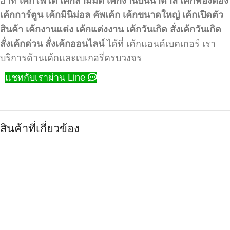
อาทิ
เค้กโฟโต้
เค้กสามมิติ
เค้กงานปั้นน้ำตาล
เค้กฟองดอง
เค้กการ์ตูน
เค้กมินิม่อล
คัพเค้ก
เค้กขนาดใหญ่
เค้กเปิดตัว
สินค้า
เค้กงานแต่ง
เค้กแต่งงาน
เค้กวันเกิด
สั่งเค้กวันเกิด
สั่งเค้กด่วน
สั่งเค้กออนไลน์
ได้ที่ เค้กแอนด์เบคเกอร์ เรา
บริการด้านเค้กและเบเกอรี่ครบวงจร
แชทกับเราผ่าน Line
สินค้าที่เกี่ยวข้อง