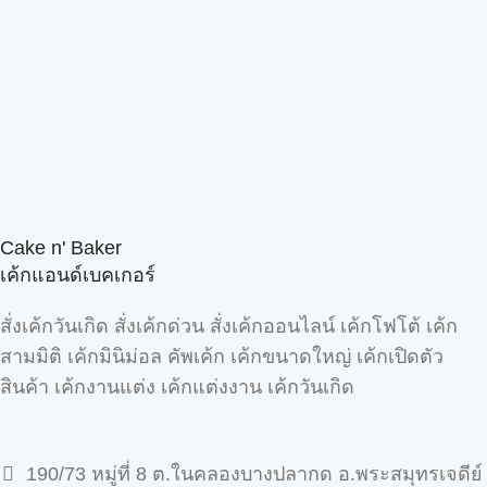
Cake n' Baker
เค้กแอนด์เบคเกอร์
สั่งเค้กวันเกิด สั่งเค้กด่วน สั่งเค้กออนไลน์ เค้กโฟโต้ เค้ก
สามมิติ เค้กมินิม่อล คัพเค้ก เค้กขนาดใหญ่ เค้กเปิดตัว
สินค้า เค้กงานแต่ง เค้กแต่งงาน เค้กวันเกิด
190/73 หมู่ที่ 8 ต.ในคลองบางปลากด อ.พระสมุทรเจดีย์