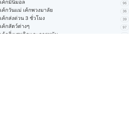
เค้กมินิมอล
96
เค้กวันแม่ เค้กพวงมาลัย
36
เค้กส่งด่วน 3 ชั่วโมง
39
เค้กสัตว์ต่างๆ
97
เค้กสิ่งเสพติดและการพนัน
33
เค้กสโมสรฟุตบอล
53
เค้กองค์กร เค้กบริษัท
151
เค้กออกแบบพิเศษ
86
เค้กเงินทอง เค้กมงคล
85
เค้กเด็ก ผู้หญิง/ผู้ชาย
52
เค้กเด้ง Pop-Up
3
เค้กแต่งงาน
42
เค้กแบบใหม่ๆ
135
เค้กโปรโมชั่น
31
เค้กโฟโต้ 100 แบบ
245
บริการของเรา