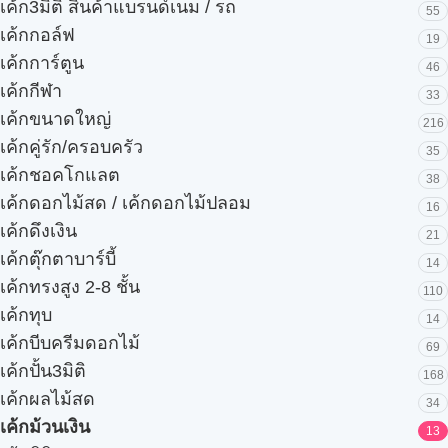
เค้ก3มิติ สินค้าแบรนด์เนม / รถ
55
เค้กกอล์ฟ
19
เค้กการ์ตูน
46
เค้กกีฬา
33
เค้กขนาดใหญ่
216
เค้กคู่รัก/ครอบครัว
35
เค้กชอคโกแลต
38
เค้กดอกไม้สด / เค้กดอกไม้ปลอม
16
เค้กดึงเงิน
21
เค้กตุ๊กตาบาร์บี้
14
เค้กทรงสูง 2-8 ชั้น
110
เค้กทุบ
14
เค้กบีบครีมดอกไม้
69
เค้กปั้น3มิติ
168
เค้กผลไม้สด
34
เค้กม้วนเงิน
13