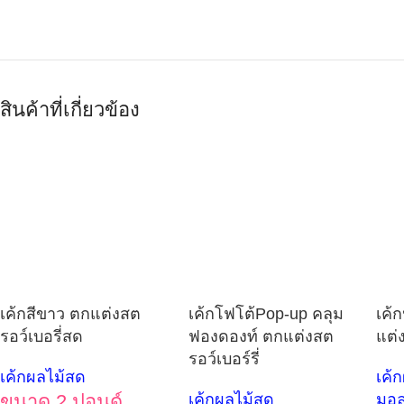
สินค้าที่เกี่ยวข้อง
เค้กสีขาว ตกแต่งสต
เค้กโฟโต้Pop-up คลุม
เค้
รอว์เบอรี่สด
ฟองดองท์ ตกแต่งสต
แต่ง
รอว์เบอร์รี่
เค้กผลไม้สด
เค้
ขนาด 2 ปอนด์
เค้กผลไม้สด
มอ