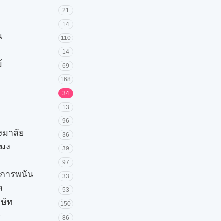
21
14
น
110
14
้
69
168
34
13
96
วงมาลัย
36
โมง
39
97
ะการพนัน
33
ล
53
ิษัท
150
ษ
86