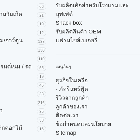
รับผลิตเค้กสำหรับโรงแรมและ
66
านวันเกิด
บุฟเฟ่ต์
21
Snack box
19
รับผลิตสินค้า OEM
12
ม/การ์ตูน
แฟรนไชส์เบเกอรี่
138
130
110
บรนด์เนม / รถ
เมนูอื่นๆ
55
19
ธุรกิจในเครือ
46
-
ภัทรินทร์ฟู้ด
33
รีวิวจากลูกค้า
216
ลูกค้าของเรา
ัว
35
ติดต่อเรา
38
ข้อกำหนดและนโยบาย
ค้กดอกไม้
16
Sitemap