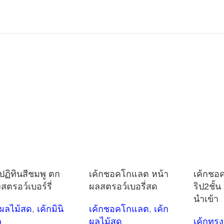
กปฏิทินสีชมพู ตก
เค้กชอคโกแลต หน้า
เค้กชอ
สตรอว์เบอร์รี่
ผลสตรอว์เบอรี่สด
ริป2ชั้
นำเข้า
กผลไม้สด
,
เค้กมินิ
เค้กชอคโกแลต
,
เค้ก
ล
ผลไม้สด
เค้กทรงส