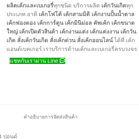
ผลิตเค้กและเบเกอรี่
ทุกชนิด บริการผลิต
เค้กวันเกิด
ทุก
ประเภท อาทิ
เค้กโฟโต้
เค้กสามมิติ
เค้กงานปั้นน้ำตาล
เค้กฟองดอง
เค้กการ์ตูน
เค้กมินิม่อล
คัพเค้ก
เค้กขนาด
ใหญ่
เค้กเปิดตัวสินค้า
เค้กงานแต่ง
เค้กแต่งงาน
เค้กวัน
เกิด
สั่งเค้กวันเกิด
สั่งเค้กด่วน
สั่งเค้กออนไลน์
ได้ที่ เค้ก
แอนด์เบคเกอร์ เราบริการด้านเค้กและเบเกอรี่ครบวงจร
แชทกับเราผ่าน Line
คำอธิบาย
การจัดส่งสินค้า
4 ปอนด์