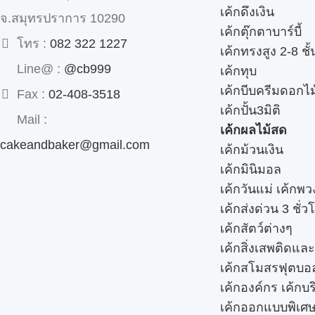
เค้กดึงเงิน
จ.สมุทรปราการ 10290
เค้กตุ๊กตาบาร์บี้
โทร :
082 322 1227
เค้กทรงสูง 2-8 ชั้
Line@ :
@cb999
เค้กทุบ
เค้กบีบครีมดอกไม
Fax :
02-408-3518
เค้กปั้น3มิติ
Mail :
เค้กผลไม้สด
cakeandbaker@gmail.com
เค้กม้วนเงิน
เค้กมินิมอล
เค้กวันแม่ เค้กพ
เค้กส่งด่วน 3 ชั่ว
เค้กสัตว์ต่างๆ
เค้กสิ่งเสพติดแล
เค้กสโมสรฟุตบอ
เค้กองค์กร เค้กบร
เค้กออกแบบพิเศ