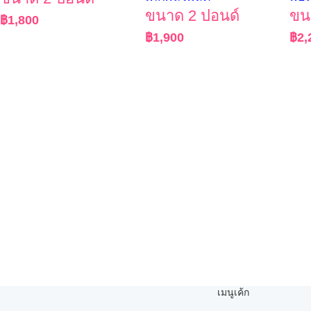
ขนาด 2 ปอนด์
ขน
฿
1,800
฿
1,900
฿
2,
เมนูเค้ก