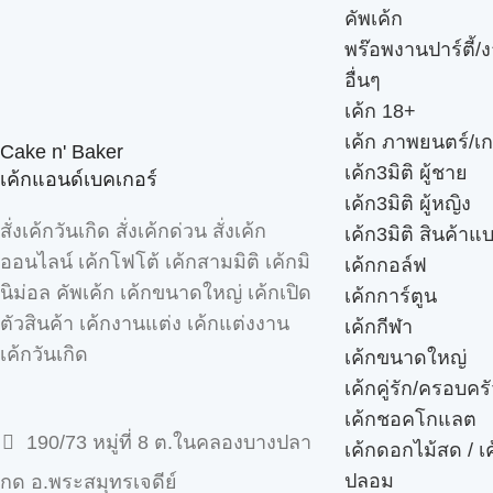
คัพเค้ก
พร๊อพงานปาร์ตี้/ง
อื่นๆ
เค้ก 18+
เค้ก ภาพยนตร์/เก
Cake n' Baker
เค้ก3มิติ ผู้ชาย
เค้กแอนด์เบคเกอร์
เค้ก3มิติ ผู้หญิง
สั่งเค้กวันเกิด สั่งเค้กด่วน สั่งเค้ก
เค้ก3มิติ สินค้าแ
ออนไลน์ เค้กโฟโต้ เค้กสามมิติ เค้กมิ
เค้กกอล์ฟ
นิม่อล คัพเค้ก เค้กขนาดใหญ่ เค้กเปิด
เค้กการ์ตูน
ตัวสินค้า เค้กงานแต่ง เค้กแต่งงาน
เค้กกีฬา
เค้กวันเกิด
เค้กขนาดใหญ่
เค้กคู่รัก/ครอบคร
เค้กชอคโกแลต
190/73 หมู่ที่ 8 ต.ในคลองบางปลา
เค้กดอกไม้สด / เ
ปลอม
กด อ.พระสมุทรเจดีย์