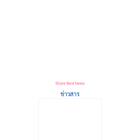
Share Best News
ข่าวสาร
4 สไตล์ เค้กสโมสร
ฟุตบอล ที่ลูกค้าสั่ง
บ่อยที่สุด