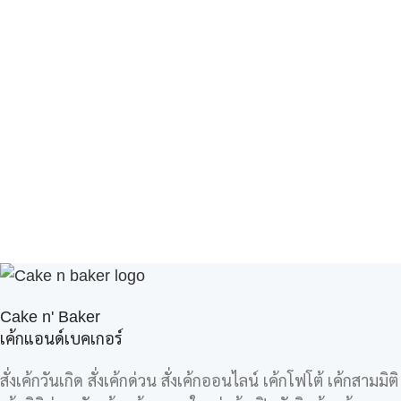
Cake n' Baker
เค้กแอนด์เบคเกอร์
สั่งเค้กวันเกิด สั่งเค้กด่วน สั่งเค้กออนไลน์ เค้กโฟโต้ เค้กสามมิติ