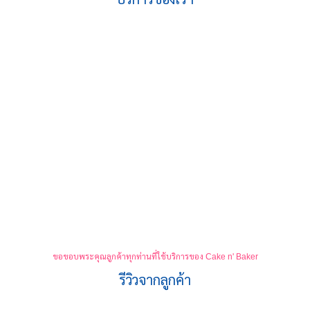
รับผลิตเค้ก
รับผลิตสินค้า
สำหรับโรงแรม
OEM
และบุฟเฟ่ต์
ดูรายละเอียด
ดูรายละเอียด
ขอขอบพระคุณลูกค้าทุกท่านที่ใช้บริการของ Cake n' Baker
รีวิวจากลูกค้า