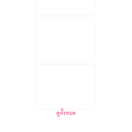
รอบ5ปี SAMS
เค้กปั้น3มิติ ฉลอง
ครบรอบ16ปี SINO
เค้กสกรีนโลโก้
Skywise
ดูทั้งหมด