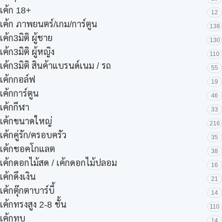
เค้ก 18+
12
เค้ก ภาพยนตร์/เกม/การ์ตูน
138
เค้ก3มิติ ผู้ชาย
130
เค้ก3มิติ ผู้หญิง
110
เค้ก3มิติ สินค้าแบรนด์เนม / รถ
55
เค้กกอล์ฟ
19
เค้กการ์ตูน
46
เค้กกีฬา
33
เค้กขนาดใหญ่
216
เค้กคู่รัก/ครอบครัว
35
เค้กชอคโกแลต
38
เค้กดอกไม้สด / เค้กดอกไม้ปลอม
16
เค้กดึงเงิน
21
เค้กตุ๊กตาบาร์บี้
14
เค้กทรงสูง 2-8 ชั้น
110
เค้กทุบ
14