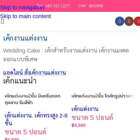
Line :
@cb999
โทร :
082 322 1227
Skip to navigation
Skip to main content
เค้กงานแต่งงาน
Wedding Cake : เค้กสำหรับงานแต่งงาน เค้กงานมงคล
ออกแบบพิเศษ
แอดไลน์ สั่งเค้กงานแต่งงาน
เค้กแนะนำ
เค้กแต่งงาน2ชั้น บีบครีมดอก
เค้กแต่งงาน2ชั้น ไดคัทรูปบ่าวสาว
กุหลาบ ธีมสีฟ้า
เค้กแต่งงาน
เค้กแต่งงาน
,
เค้กทรงสูง 2-8
ขนาด 5 ปอนด์
ชั้น
฿
4,500
ขนาด 5 ปอนด์
฿
4,500