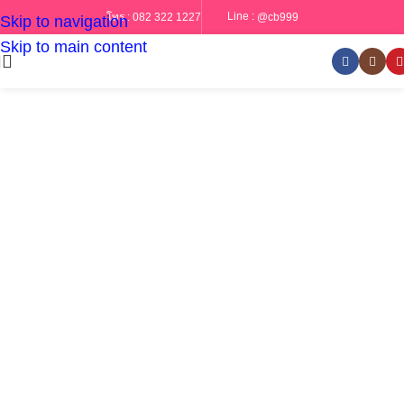
Line :
@cb999
โทร :
082 322 1227
Skip to navigation
Skip to main content