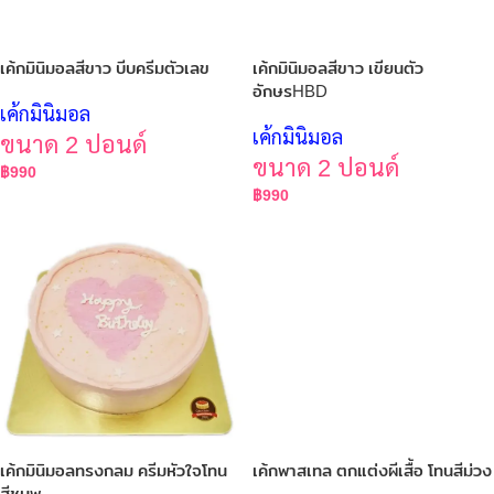
เค้กมินิมอลสีขาว บีบครีมตัวเลข
เค้กมินิมอลสีขาว เขียนตัว
อักษรHBD
เค้กมินิมอล
เค้กมินิมอล
ขนาด 2 ปอนด์
ขนาด 2 ปอนด์
฿
990
฿
990
เค้กมินิมอลทรงกลม ครีมหัวใจโทน
เค้กพาสเทล ตกแต่งผีเสื้อ โทนสีม่วง
สีชมพู