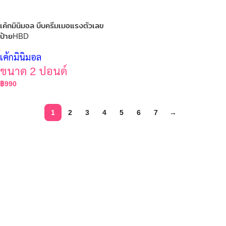
เค้กมินิมอล บีบครีมเมอแรงตัวเลข
ป้ายHBD
เค้กมินิมอล
ขนาด 2 ปอนด์
฿
990
1
2
3
4
5
6
7
→