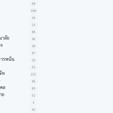
69
168
34
13
96
มาลัย
36
มง
39
97
ะการพนัน
33
53
ษัท
151
ษ
86
งคล
85
ชาย
52
3
42