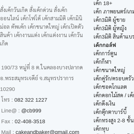
เค้ก 18+
สั่งเค้กวันเกิด สั่งเค้กด่วน สั่งเค้ก
เค้ก ภาพยนตร์/เกม
ออนไลน์ เค้กโฟโต้ เค้กสามมิติ เค้กมินิ
เค้ก3มิติ ผู้ชาย
ม่อล คัพเค้ก เค้กขนาดใหญ่ เค้กเปิดตัว
เค้ก3มิติ ผู้หญิง
สินค้า เค้กงานแต่ง เค้กแต่งงาน เค้กวัน
เค้ก3มิติ สินค้าแบ
เกิด
เค้กกอล์ฟ
เค้กการ์ตูน
เค้กกีฬา
190/73 หมู่ที่ 8 ต.ในคลองบางปลากด
เค้กขนาดใหญ่
อ.พระสมุทรเจดีย์ จ.สมุทรปราการ
เค้กคู่รัก/ครอบครัว
เค้กชอคโกแลต
10290
เค้กดอกไม้สด / เ
โทร :
082 322 1227
เค้กดึงเงิน
Line@ :
@cb999
เค้กตุ๊กตาบาร์บี้
เค้กทรงสูง 2-8 ชั้น
Fax :
02-408-3518
เค้กทุบ
Mail :
cakeandbaker@gmail.com