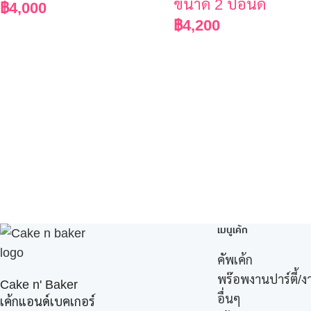
ขนาด 2 ปอนด์
฿
4,000
฿
4,200
เมนูเค้ก
คัพเค้ก
พร๊อพงานปาร์ตี้/ง
Cake n' Baker
อื่นๆ
เค้กแอนด์เบคเกอร์