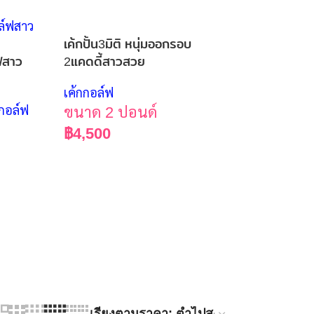
เค้กปั้น3มิติ หนุ่มออกรอบ
์ฟสาว
2แคดดี้สาวสวย
เค้กกอล์ฟ
กกอล์ฟ
ขนาด 2 ปอนด์
฿
4,500
เค้ก2ชั้น งานปั้
กอล์ฟ ถุงกอล์ฟค
เค้กกอล์ฟ
ขนาด 5 ปอน
฿
6,500