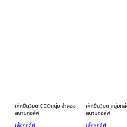
เค้กปั้น3มิติ CEOหนุ่ม จำลอง
เค้กปั้น3มิติ หนุ่มห
สนามกอล์ฟ
สนามกอล์ฟ
เค้กกอล์ฟ
เค้กกอล์ฟ