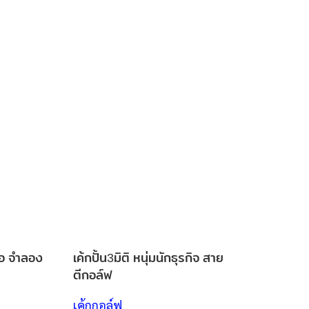
ล่อ จำลอง
เค้กปั้น3มิติ หนุ่มนักธุรกิจ สาย
ตีกอล์ฟ
เค้กกอล์ฟ