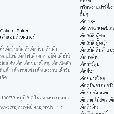
คัพเค้ก
พร๊อพงานปาร์ตี้/ง
อื่นๆ
เค้ก 18+
เค้ก ภาพยนตร์/เกม
Cake n' Baker
เค้ก3มิติ ผู้ชาย
เค้กแอนด์เบคเกอร์
เค้ก3มิติ ผู้หญิง
สั่งเค้กวันเกิด สั่งเค้กด่วน สั่งเค้ก
เค้ก3มิติ สินค้าแบ
ออนไลน์ เค้กโฟโต้ เค้กสามมิติ เค้กมินิ
เค้กกอล์ฟ
ม่อล คัพเค้ก เค้กขนาดใหญ่ เค้กเปิดตัว
เค้กการ์ตูน
สินค้า เค้กงานแต่ง เค้กแต่งงาน เค้กวัน
เค้กกีฬา
เกิด
เค้กขนาดใหญ่
เค้กคู่รัก/ครอบครัว
เค้กชอคโกแลต
190/73 หมู่ที่ 8 ต.ในคลองบางปลากด
เค้กดอกไม้สด / เ
เค้กดึงเงิน
อ.พระสมุทรเจดีย์ จ.สมุทรปราการ