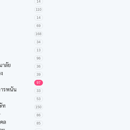
14
110
14
69
168
34
13
96
มาลัย
36
มง
39
97
ะการพนัน
33
53
ษัท
150
ษ
86
งคล
85