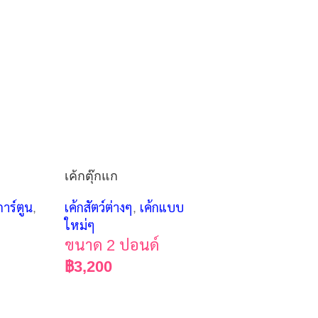
เค้กตุ๊กแก
เค้กปั้น3มิติ งู ว
สายExotic Pet
าร์ตูน
,
เค้กสัตว์ต่างๆ
,
เค้กแบบ
ใหม่ๆ
เค้กสัตว์ต่างๆ
ขนาด 2 ปอนด์
ขนาด 2 ปอน
฿
3,200
฿
3,200