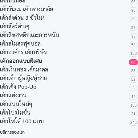
เค้กมินิมอล
96
เค้กวันแม่ เค้กพวงมาลัย
36
เค้กส่งด่วน 3 ชั่วโมง
39
เค้กสัตว์ต่างๆ
97
เค้กสิ่งเสพติดและการพนัน
33
เค้กสโมสรฟุตบอล
53
เค้กองค์กร เค้กบริษัท
150
เค้กออกแบบพิเศษ
86
เค้กเงินทอง เค้กมงคล
85
เค้กเด็ก ผู้หญิง/ผู้ชาย
52
เค้กเด้ง Pop-Up
3
เค้กแต่งงาน
42
เค้กแบบใหม่ๆ
135
เค้กโปรโมชั่น
31
เค้กโฟโต้ 100 แบบ
245
บริการของเรา