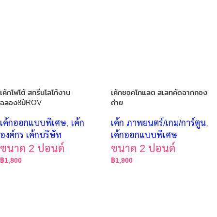
เค้กโฟโต้ สกรีนโลโก้งาน
เค้กชอคโกแลต สเลทคัดฉากกอง
ฉลอง8ปีROV
ถ่าย
เค้กออกแบบพิเศษ
,
เค้ก
เค้ก ภาพยนตร์/เกม/การ์ตูน
,
องค์กร เค้กบริษัท
เค้กออกแบบพิเศษ
ขนาด 2 ปอนด์
ขนาด 2 ปอนด์
฿
1,800
฿
1,900