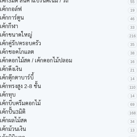
เค้ก3มิติ สินค้าแบรนด์เนม / รถ
55
เค้กกอล์ฟ
19
เค้กการ์ตูน
46
เค้กกีฬา
33
เค้กขนาดใหญ่
216
เค้กคู่รัก/ครอบครัว
35
เค้กชอคโกแลต
38
เค้กดอกไม้สด / เค้กดอกไม้ปลอม
16
เค้กดึงเงิน
21
เค้กตุ๊กตาบาร์บี้
14
เค้กทรงสูง 2-8 ชั้น
110
เค้กทุบ
14
เค้กบีบครีมดอกไม้
69
เค้กปั้น3มิติ
168
เค้กผลไม้สด
34
เค้กม้วนเงิน
13