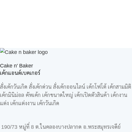
Cake n' Baker
เค้กแอนด์เบคเกอร์
สั่งเค้กวันเกิด สั่งเค้กด่วน สั่งเค้กออนไลน์ เค้กโฟโต้ เค้กสามมิติ
เค้กมินิม่อล คัพเค้ก เค้กขนาดใหญ่ เค้กเปิดตัวสินค้า เค้กงาน
แต่ง เค้กแต่งงาน เค้กวันเกิด
190/73 หมู่ที่ 8 ต.ในคลองบางปลากด อ.พระสมุทรเจดีย์