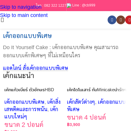
Line :
@cb999
โทร :
082 322 1227
Skip to navigation
Skip to main content
เค้กออกแบบพิเศษ
Do It Yourself Cake : เค้กออกแบบพิเศษ คุณสามารถ
ออกแบบเค้กพิเศษๆ ที่ไม่เหมือนใคร
แอดไลน์ สั่งเค้กออกแบบพิเศษ
เค้กแนะนำ
เค้กแก้วเบียร์ ตัวอักษรHBD
เค้กไดโนเสาร์ กับMinicakeน่ารักๆ
เค้กออกแบบพิเศษ
,
เค้กสิ่ง
เค้กสัตว์ต่างๆ
,
เค้กออกแบบ
เสพติดและการพนัน
,
เค้ก
พิเศษ
แบบใหม่ๆ
ขนาด 4 ปอนด์
ขนาด 2 ปอนด์
฿
3,900