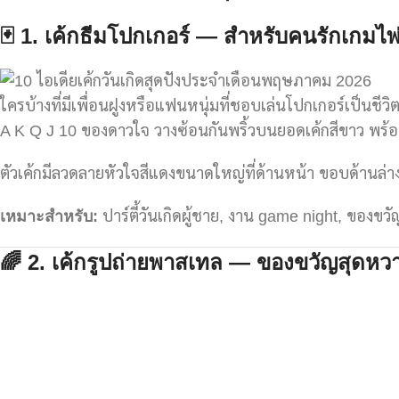
🃏 1.
เค้กธีมโปกเกอร์ — สำหรับคนรักเกมไพ
ใครบ้างที่มีเพื่อนฝูงหรือแฟนหนุ่มที่ชอบเล่นโปกเกอร์เป็นชีวิต
A K Q J 10 ของดาวใจ วางซ้อนกันพริ้วบนยอดเค้กสีขาว พร้อมช
ตัวเค้กมีลวดลายหัวใจสีแดงขนาดใหญ่ที่ด้านหน้า ขอบด้านล่า
เหมาะสำหรับ:
ปาร์ตี้วันเกิดผู้ชาย, งาน game night, ของขว
🌈 2.
เค้กรูปถ่ายพาสเทล — ของขวัญสุดหวา