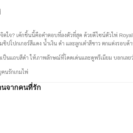
่
จิตใจ? เค้กชิ้นนี้คือคำตอบที่ลงตัวที่สุด ด้วยดีไซน์ตัวไพ่ Ro
ิปโปกเกอร์สีแดง น้ำเงิน ดำ และลูกเต๋าสีขาว ตกแต่งรอบด้าน
งเป็นแถบสีดำ ให้ภาพลักษณ์ที่โดดเด่นและดูพรีเมียม บอกเลยว
ัญคนรักเกมไพ่
นจากคนที่รัก