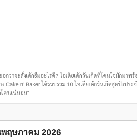
กว่าจะสั่งเค้กธีมอะไรดี? ไอเดียเค้กวันเกิดที่โดนใจมักมาพร้
ทาง Cake n’ Baker ได้รวบรวม 10 ไอเดียเค้กวันเกิดสุดปังปร
ซ้ำใครแน่นอน”
ือนพฤษภาคม 2026