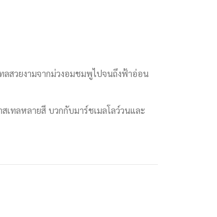
พาสเทลสวยงามจากม่วงอมชมพูไปจนถึงฟ้าอ่อน
ีพาสเทลหลายสี บวกกับมาร์ชเมลโลว์วนและ