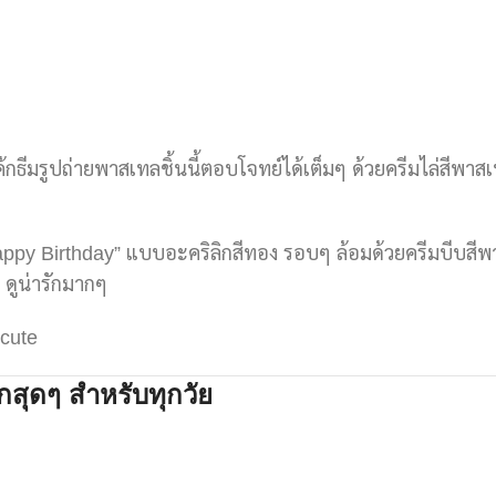
้กธีมรูปถ่ายพาสเทลชิ้นนี้ตอบโจทย์ได้เต็มๆ ด้วยครีมไล่สี
Happy Birthday” แบบอะคริลิกสีทอง รอบๆ ล้อมด้วยครีมบีบส
น ดูน่ารักมากๆ
 cute
กสุดๆ สำหรับทุกวัย