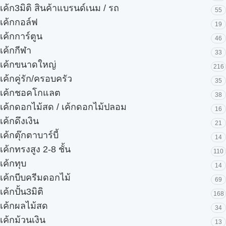
เค้ก3มิติ สินค้าแบรนด์เนม / รถ
55
เค้กกอล์ฟ
19
เค้กการ์ตูน
46
เค้กกีฬา
33
เค้กขนาดใหญ่
216
เค้กคู่รัก/ครอบครัว
35
เค้กชอคโกแลต
38
เค้กดอกไม้สด / เค้กดอกไม้ปลอม
16
เค้กดึงเงิน
21
เค้กตุ๊กตาบาร์บี้
14
เค้กทรงสูง 2-8 ชั้น
110
เค้กทุบ
14
เค้กบีบครีมดอกไม้
69
เค้กปั้น3มิติ
168
เค้กผลไม้สด
34
เค้กม้วนเงิน
13