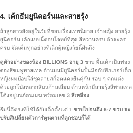
4.
เค้กธีมยูนิคอร์นและสายรุ้ง
ถ้าลูกสาวยังอยู่ในวัยที่ชอบเรื่องเทพนิยาย เจ้าหญิง สายรุ้ง
ยูนิคอร์น เค้กแบบนี้ตอบโจทย์ที่สุด สีหวานครบ ตัวละคร
ครบ จัดเต็มทุกอย่างที่เด็กผู้หญิงวัยนี้ฝันถึง
ดูตัวอย่างของน้อง BILLIONS อายุ 3
ขวบ พื้นเค้กเป็นฟอง
ดองสีชมพูพาสเทล ด้านบนมียูนิคอร์นปั้นมือกับฟิกเกอร์เด็ก
หญิงผมบ๊อบใส่ชุดลายสก็อตแดงยืนคู่กัน รอบ ๆ ตกแต่ง
ด้วยลูกโป่งหลากสีบนก้านเสียบ ด้านหน้ามีสายรุ้งสีพาสเทล
โค้งอยู่บนก้อนเมฆ พร้อมเลข 3
สีเหลือง
ธีมนี้ดีตรงที่ใช้ได้กับเด็กตั้งแต่ 1
ขวบไปจนถึง 6-7 ขวบ จะ
ปรับสีเปลี่ยนตัวการ์ตูนตามที่ลูกชอบก็ได้