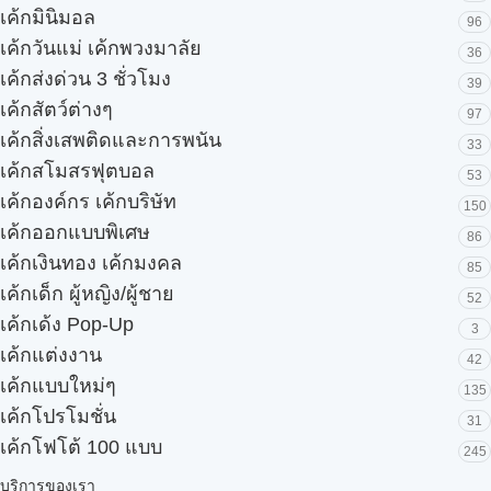
เค้กมินิมอล
96
เค้กวันแม่ เค้กพวงมาลัย
36
เค้กส่งด่วน 3 ชั่วโมง
39
เค้กสัตว์ต่างๆ
97
เค้กสิ่งเสพติดและการพนัน
33
เค้กสโมสรฟุตบอล
53
เค้กองค์กร เค้กบริษัท
150
เค้กออกแบบพิเศษ
86
เค้กเงินทอง เค้กมงคล
85
เค้กเด็ก ผู้หญิง/ผู้ชาย
52
เค้กเด้ง Pop-Up
3
เค้กแต่งงาน
42
เค้กแบบใหม่ๆ
135
เค้กโปรโมชั่น
31
เค้กโฟโต้ 100 แบบ
245
บริการของเรา