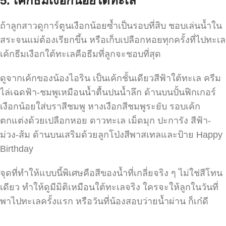
5.
เค้กธีมเงือกน้อยใต้ทะเล
ถ้าลูกสาวดูการ์ตูนเงือกน้อยซ้ำเป็นรอบที่สิบ ชอบเล่นน้ำใน
สระจนแม่ต้องเรียกขึ้น หรือเก็บเปลือกหอยทุกครั้งที่ไปทะเล
เค้กธีมเงือกใต้ทะเลคือธีมที่ลูกจะชอบที่สุด
ดูจากเค้กของน้องไอริน เป็นเค้กชั้นเดียวสีฟ้าใต้ทะเล ครีม
ไล่เฉดฟ้า-ชมพูเหมือนน้ำตื้นปนน้ำลึก ด้านบนปั้นฟิกเกอร์
เงือกน้อยใส่บราสีชมพู หางเงือกสีชมพูระยับ รอบเค้ก
ตกแต่งด้วยเปลือกหอย ดาวทะเล เม็ดมุก ปะการัง สีฟ้า-
ม่วง-ส้ม ด้านบนเสริมด้วยลูกโป่งสีพาสเทลและป้าย Happy
Birthday
จุดที่ทำให้แบบนี้พิเศษคือสีของน้ำที่เกลี่ยจริง ๆ ไม่ใช่สีโทน
เดียว ทำให้ดูมีมิติเหมือนใต้ทะเลจริง ใครจะให้ลูกในวันที่
พาไปทะเลครั้งแรก หรือวันที่น้องสอบว่ายน้ำผ่าน ก็เก๋ดี