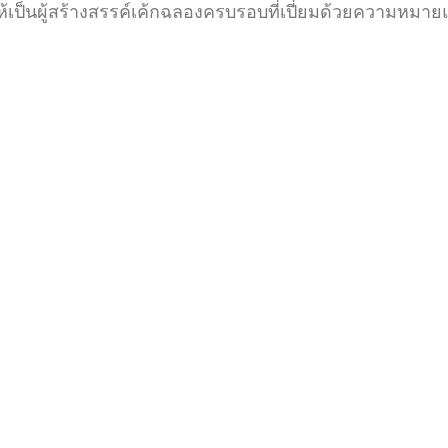
างใจให้เป็นผู้สร้างสรรค์เค้กฉลองครบรอบที่เปี่ยมด้วยควา