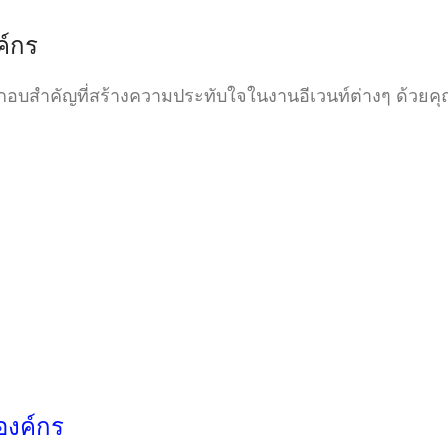
ค์กร
อบสำคัญที่สร้างความประทับใจในงานอีเวนท์ต่างๆ ด้วยคุณส
องค์กร