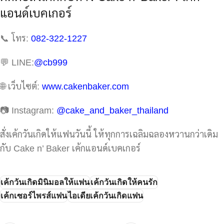
แอนด์เบคเกอร์
📞 โทร:
082-322-1227
💬 LINE:
@cb999
🌐 เว็บไซต์:
www.cakenbaker.com
📷 Instagram:
@cake_and_baker_thailand
สั่งเค้กวันเกิดให้แฟนวันนี้ ให้ทุกการเฉลิมฉลองหวานกว่าเดิม
กับ Cake n’ Baker เค้กแอนด์เบคเกอร์
เค้กวันเกิดมินิมอลให้แฟน
เค้กวันเกิดให้คนรัก
เค้กเซอร์ไพรส์แฟน
ไอเดียเค้กวันเกิดแฟน