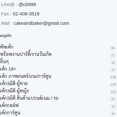
Line@ :
@cb999
Fax :
02-408-3518
Mail :
cakeandbaker@gmail.com
เมนูเค้ก
คัพเค้ก
66
พร๊อพงานปาร์ตี้/งานวันเกิด
21
อื่นๆ
19
เค้ก 18+
12
เค้ก ภาพยนตร์/เกม/การ์ตูน
138
เค้ก3มิติ ผู้ชาย
130
เค้ก3มิติ ผู้หญิง
110
เค้ก3มิติ สินค้าแบรนด์เนม / รถ
55
เค้กกอล์ฟ
19
เค้กการ์ตูน
46