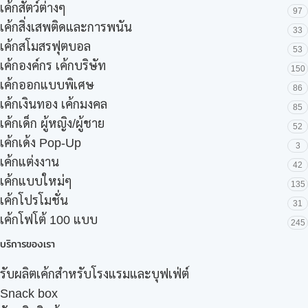
เค้กสัตว์ต่างๆ
97
เค้กสิ่งเสพติดและการพนัน
33
เค้กสโมสรฟุตบอล
53
เค้กองค์กร เค้กบริษัท
150
เค้กออกแบบพิเศษ
86
เค้กเงินทอง เค้กมงคล
85
เค้กเด็ก ผู้หญิง/ผู้ชาย
52
เค้กเด้ง Pop-Up
3
เค้กแต่งงาน
42
เค้กแบบใหม่ๆ
135
เค้กโปรโมชั่น
31
เค้กโฟโต้ 100 แบบ
245
บริการของเรา
รับผลิตเค้กสำหรับโรงแรมและบุฟเฟ่ต์
Snack box