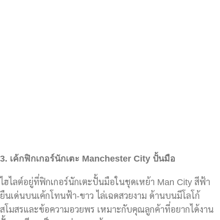
3.
เค้กฟิกเกอร์นักเตะ Manchester City
ปั้นมือ
ไฮไลต์อยู่ที่ฟิกเกอร์นักเตะปั้นมือในชุดเหย้า Man City สีฟ้า
ยืนเด่นบนเค้กโทนฟ้า-ขาว ไล่เฉดสวยงาม ด้านบนมีโลโก้
สโมสรและข้อความอวยพร เหมาะกับคุณลูกค้าที่อยากได้งาน