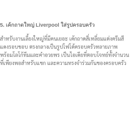
5.
เค้กถาดใหญ่ Liverpool
ใส่รูปครอบครัว
สำหรับงานเลี้ยงใหญ่ที่มีคนเยอะ เค้กถาดสี่เหลี่ยมแต่งครีมสี
แดงรอบขอบ ตรงกลางเป็นรูปโฟโต้ครอบครัวหลายภาพ
พร้อมโลโก้ทีมและคำอวยพร เป็นไอเดียที่ตอบโจทย์ทั้งจำนวน
ที่เพียงพอสำหรับแขก และความทรงจำร่วมกันของครอบครัว