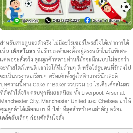
สำหรับสายดูบอลตัวจริง ไม่มีอะไรเซอร์ไพรส์ใจได้เท่าการได้
เห็น
เค้กสโมสร
ทีมรักของตัวเองตั้งอยู่ตรงหน้าในวันพิเศษ
แต่พอจะสั่งจริง คุณลูกค้าหลายท่านก็มักจะนึกแบบไม่ออกว่า
จะทำสไตล์ไหนดี เอาโลโก้ทีมล้วนๆ ดี หรือใส่รูปคนที่รักลงไป
จะเป็นทรงกลมเรียบๆ หรือเค้กตั้งสูงใส่ฟิกเกอร์นักเตะดี
บทความนี้ทาง Cake n’ Baker รวบรวม 10 ไอเดียเค้กสโมสร
ที่สั่งทำได้จริง ครบทุกทีมยอดนิยม ทั้ง Liverpool, Arsenal,
Manchester City, Manchester United และ Chelsea มาให้
คุณลูกค้าได้เลือกแบบที่ “ใช่” ที่สุดสำหรับคนสำคัญ พร้อม
เคล็ดลับเล็กๆ ก่อนตัดสินใจสั่ง