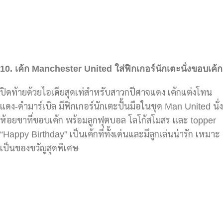
10.
เค้ก Manchester United
ใส่ฟิกเกอร์นักเตะนั่งขอบเค้ก
ปิดท้ายด้วยไอเดียสุดเท่สำหรับสาวกปีศาจแดง เค้กแต่งโทน
แดง-ดำมาร์เบิล มีฟิกเกอร์นักเตะปั้นมือในชุด Man United นั่ง
ห้อยขาที่ขอบเค้ก พร้อมลูกฟุตบอล โลโก้สโมสร และ topper
“Happy Birthday” เป็นเค้กที่ทั้งเด่นและมีลูกเล่นน่ารัก เหมาะ
เป็นของขวัญสุดพิเศษ