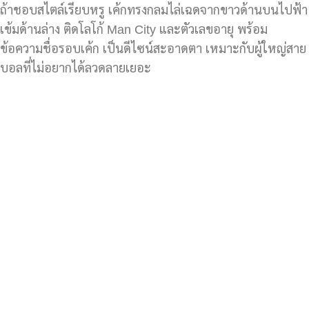
ถ้าชอบสไตล์เรียบหรู เค้กทรงกลมไล่เฉดจากขาวด้านบนไปฟ้า
เข้มด้านล่าง ติดโลโก้ Man City และตัวเลขอายุ พร้อม
ข้อความชื่อรอบเค้ก เป็นดีไซน์สะอาดตา เหมาะกับผู้ใหญ่สาย
บอลที่ไม่อยากได้ลวดลายเยอะ