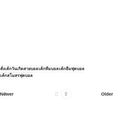
สั่งเค้กวันเกิดสายบอล
เค้กทีมบอล
เค้กธีมฟุตบอล
เค้กสโมสรฟุตบอล
Newer
Older