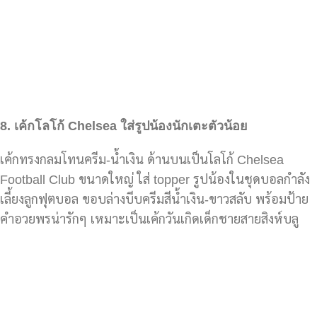
8.
เค้กโลโก้ Chelsea
ใส่รูปน้องนักเตะตัวน้อย
เค้กทรงกลมโทนครีม-น้ำเงิน ด้านบนเป็นโลโก้ Chelsea
Football Club ขนาดใหญ่ ใส่ topper รูปน้องในชุดบอลกำลัง
เลี้ยงลูกฟุตบอล ขอบล่างบีบครีมสีน้ำเงิน-ขาวสลับ พร้อมป้าย
คำอวยพรน่ารักๆ เหมาะเป็นเค้กวันเกิดเด็กชายสายสิงห์บลู