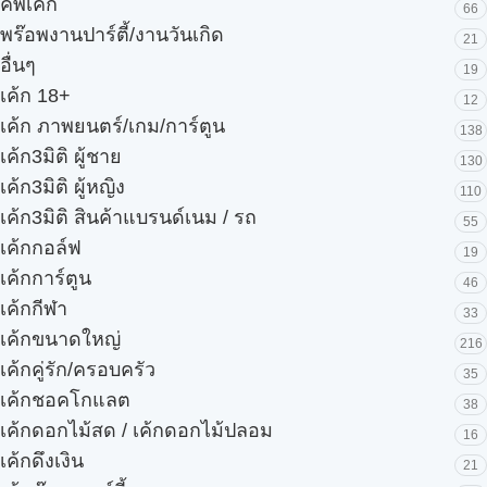
คัพเค้ก
66
พร๊อพงานปาร์ตี้/งานวันเกิด
21
อื่นๆ
19
เค้ก 18+
12
เค้ก ภาพยนตร์/เกม/การ์ตูน
138
เค้ก3มิติ ผู้ชาย
130
เค้ก3มิติ ผู้หญิง
110
เค้ก3มิติ สินค้าแบรนด์เนม / รถ
55
เค้กกอล์ฟ
19
เค้กการ์ตูน
46
เค้กกีฬา
33
เค้กขนาดใหญ่
216
เค้กคู่รัก/ครอบครัว
35
เค้กชอคโกแลต
38
เค้กดอกไม้สด / เค้กดอกไม้ปลอม
16
เค้กดึงเงิน
21