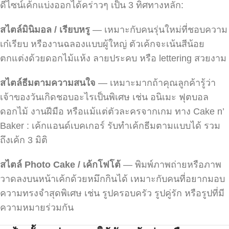
ดีไซน์เค้กแบ่งออกได้คร่าวๆ เป็น 3 ทิศทางหลัก:
สไตล์มินิมอล / เรียบหรู
— เหมาะกับคนรุ่นใหม่ที่ชอบความ
เก๋เรียบ หรืองานฉลองแบบผู้ใหญ่ ตัวเค้กจะเน้นสีน้อย
ตกแต่งด้วยดอกไม้แห้ง ลายประคบ หรือ lettering สวยงาม
สไตล์ธีมตามความสนใจ
— เหมาะมากถ้าคุณลูกค้ารู้ว่า
เจ้าของวันเกิดชอบอะไรเป็นพิเศษ เช่น อนิเมะ ฟุตบอล
ดอกไม้ งานฝีมือ หรือแม้แต่ตัวละครจากเกม ทาง Cake n’
Baker : เค้กแอนด์เบคเกอร์ รับทำเค้กธีมตามแบบได้ รวม
ถึงเค้ก 3 มิติ
สไตล์ Photo Cake /
เค้กโฟโต้
— พิมพ์ภาพถ่ายหรือภาพ
วาดลงบนหน้าเค้กด้วยหมึกกินได้ เหมาะกับคนที่อยากมอบ
ความทรงจำสุดพิเศษ เช่น รูปครอบครัว รูปคู่รัก หรือรูปที่มี
ความหมายร่วมกัน