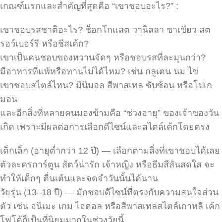
เกณฑ์แรกและสำคัญที่สุดคือ “เขาชอบอะไร?” :
เขาชอบรสชาติอะไร? ช็อกโกแลต วานิลลา ชาเขียว สต
รอว์เบอร์รี หรือชีสเค้ก?
เขาเป็นคนชอบของหวานจัดๆ หรือชอบรสที่ละมุนกว่า?
มีอาหารที่แพ้หรือทานไม่ได้ไหม? เช่น กลูเตน นม ไข่
เขาชอบสไตล์ไหน? มินิมอล สีพาสเทล ซับซ้อน หรือโปเก
มอน
และอีกสิ่งที่หลายคนมองข้ามคือ “ช่วงอายุ” ของเจ้าของวัน
เกิด เพราะมีผลต่อการเลือกดีไซน์และสไตล์เค้กโดยตรง
เด็กเล็ก (อายุต่ำกว่า 12 ปี) — เลือกตามสิ่งที่เขาชอบได้เลย
ตัวละครการ์ตูน สัตว์น่ารัก เจ้าหญิง หรือธีมสีสันสดใส จะ
ทำให้เด็กๆ ตื่นเต้นและจดจำวันนั้นได้นาน
วัยรุ่น (13–18 ปี) — มักชอบดีไซน์ที่ตรงกับความสนใจส่วน
ตัว เช่น อนิเมะ เกม ไอดอล หรือสีพาสเทลสไตล์เกาหลี เค้ก
โฟโต้ก็เป็นที่นิยมมากในช่วงวัยนี้