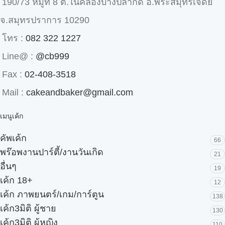
190/73 หมู่ที่ 8 ต.ในคลองบางปลากด อ.พระสมุทรเจดีย์
จ.สมุทรปราการ 10290
โทร :
082 322 1227
Line@ :
@cb999
Fax :
02-408-3518
Mail :
cakeandbaker@gmail.com
เมนูเค้ก
คัพเค้ก
66
พร๊อพงานปาร์ตี้/งานวันเกิด
21
อื่นๆ
19
เค้ก 18+
12
เค้ก ภาพยนตร์/เกม/การ์ตูน
138
เค้ก3มิติ ผู้ชาย
130
เค้ก3มิติ ผู้หญิง
110