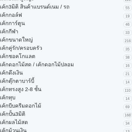
เค้ก3มิติ สินค้าแบรนด์เนม / รถ
55
เค้กกอล์ฟ
19
เค้กการ์ตูน
46
เค้กกีฬา
33
เค้กขนาดใหญ่
216
เค้กคู่รัก/ครอบครัว
35
เค้กชอคโกแลต
38
เค้กดอกไม้สด / เค้กดอกไม้ปลอม
16
เค้กดึงเงิน
21
เค้กตุ๊กตาบาร์บี้
14
เค้กทรงสูง 2-8 ชั้น
110
เค้กทุบ
14
เค้กบีบครีมดอกไม้
69
เค้กปั้น3มิติ
168
เค้กผลไม้สด
34
เค้กม้วนเงิน
13