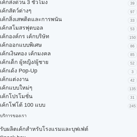
เค้กส่งด่วน 3 ชั่วโมง
39
เค้กสัตว์ต่างๆ
97
เค้กสิ่งเสพติดและการพนัน
33
เค้กสโมสรฟุตบอล
53
เค้กองค์กร เค้กบริษัท
150
เค้กออกแบบพิเศษ
86
เค้กเงินทอง เค้กมงคล
85
เค้กเด็ก ผู้หญิง/ผู้ชาย
52
เค้กเด้ง Pop-Up
3
เค้กแต่งงาน
42
เค้กแบบใหม่ๆ
135
เค้กโปรโมชั่น
31
เค้กโฟโต้ 100 แบบ
245
บริการของเรา
รับผลิตเค้กสำหรับโรงแรมและบุฟเฟ่ต์