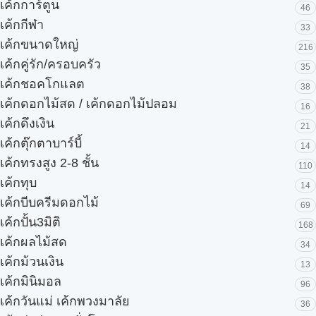
เค้กการ์ตูน
46
เค้กกีฬา
33
เค้กขนาดใหญ่
216
เค้กคู่รัก/ครอบครัว
35
เค้กชอคโกแลต
38
เค้กดอกไม้สด / เค้กดอกไม้ปลอม
16
เค้กดึงเงิน
21
เค้กตุ๊กตาบาร์บี้
14
เค้กทรงสูง 2-8 ชั้น
110
เค้กทุบ
14
เค้กบีบครีมดอกไม้
69
เค้กปั้น3มิติ
168
เค้กผลไม้สด
34
เค้กม้วนเงิน
13
เค้กมินิมอล
96
เค้กวันแม่ เค้กพวงมาลัย
36