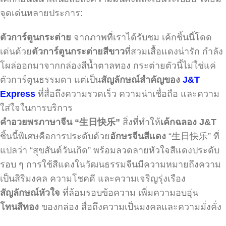
จุดเด่นหลายประการ:
ตัวการ์ตูนกระต่าย
จากภาพที่เราได้รับชม เค้กชิ้นนี้โดด
เด่นด้วย
ตัวการ์ตูนกระต่ายสีขาว
ที่สวมเสื้อแดงน่ารัก กำลัง
โผล่ออกมาจากกล่องสีน้ำตาลทอง กระต่ายตัวนี้ไม่ใช่แค่
ตัวการ์ตูนธรรมดา แต่เป็น
สัญลักษณ์สำคัญของ
J&T
Express
ที่สื่อถึงความรวดเร็ว ความน่าเชื่อถือ และความ
ใส่ใจในการบริการ
คำอวยพรภาษาจีน “生日快乐”
สิ่งที่ทำให้
เค้กฉลอง J&T
ชิ้นนี้พิเศษคือการประดับด้วย
อักษรจีนสีแดง
“生日快乐” ที่
แปลว่า “สุขสันต์วันเกิด” พร้อมลวดลายหัวใจสีแดงประดับ
รอบ ๆ การใช้สีแดงในวัฒนธรรมจีนมีความหมายถึงความ
เป็นสิริมงคล ความโชคดี และความเจริญรุ่งเรือง
สัญลักษณ์หัวใจ
ที่ล้อมรอบข้อความ เพิ่มความอบอุ่น
โทนสีทอง
ของกล่อง สื่อถึงความเป็นมงคลและความมั่งคั่ง