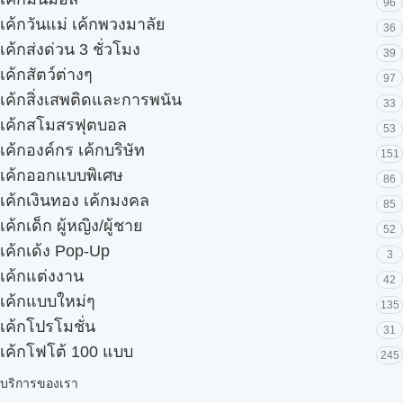
96
เค้กวันแม่ เค้กพวงมาลัย
36
เค้กส่งด่วน 3 ชั่วโมง
39
เค้กสัตว์ต่างๆ
97
เค้กสิ่งเสพติดและการพนัน
33
เค้กสโมสรฟุตบอล
53
เค้กองค์กร เค้กบริษัท
151
เค้กออกแบบพิเศษ
86
เค้กเงินทอง เค้กมงคล
85
เค้กเด็ก ผู้หญิง/ผู้ชาย
52
เค้กเด้ง Pop-Up
3
เค้กแต่งงาน
42
เค้กแบบใหม่ๆ
135
เค้กโปรโมชั่น
31
เค้กโฟโต้ 100 แบบ
245
บริการของเรา