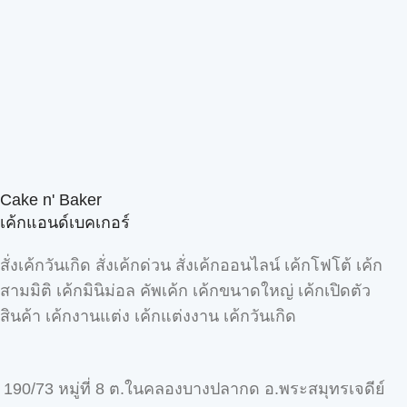
Cake n' Baker
เค้กแอนด์เบคเกอร์
สั่งเค้กวันเกิด สั่งเค้กด่วน สั่งเค้กออนไลน์ เค้กโฟโต้ เค้ก
สามมิติ เค้กมินิม่อล คัพเค้ก เค้กขนาดใหญ่ เค้กเปิดตัว
สินค้า เค้กงานแต่ง เค้กแต่งงาน เค้กวันเกิด
190/73 หมู่ที่ 8 ต.ในคลองบางปลากด อ.พระสมุทรเจดีย์