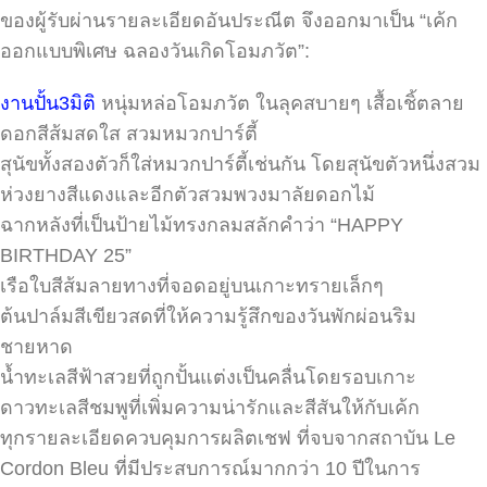
ของผู้รับผ่านรายละเอียดอันประณีต จึงออกมาเป็น “เค้ก
ออกแบบพิเศษ ฉลองวันเกิดโอมภวัต”:
งานปั้น3มิติ
หนุ่มหล่อโอมภวัต ในลุคสบายๆ เสื้อเชิ้ตลาย
ดอกสีส้มสดใส สวมหมวกปาร์ตี้
สุนัขทั้งสองตัวก็ใส่หมวกปาร์ตี้เช่นกัน โดยสุนัขตัวหนึ่งสวม
ห่วงยางสีแดงและอีกตัวสวมพวงมาลัยดอกไม้
ฉากหลังที่เป็นป้ายไม้ทรงกลมสลักคำว่า “HAPPY
BIRTHDAY 25”
เรือใบสีส้มลายทางที่จอดอยู่บนเกาะทรายเล็กๆ
ต้นปาล์มสีเขียวสดที่ให้ความรู้สึกของวันพักผ่อนริม
ชายหาด
น้ำทะเลสีฟ้าสวยที่ถูกปั้นแต่งเป็นคลื่นโดยรอบเกาะ
ดาวทะเลสีชมพูที่เพิ่มความน่ารักและสีสันให้กับเค้ก
ทุกรายละเอียดควบคุมการผลิตเชฟ ที่จบจากสถาบัน Le
Cordon Bleu ที่มีประสบการณ์มากกว่า 10 ปีในการ