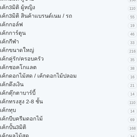
130
เค้ก3มิติ ผู้หญิง
110
เค้ก3มิติ สินค้าแบรนด์เนม / รถ
55
เค้กกอล์ฟ
19
เค้กการ์ตูน
46
เค้กกีฬา
33
เค้กขนาดใหญ่
216
เค้กคู่รัก/ครอบครัว
35
เค้กชอคโกแลต
38
เค้กดอกไม้สด / เค้กดอกไม้ปลอม
16
เค้กดึงเงิน
21
เค้กตุ๊กตาบาร์บี้
14
เค้กทรงสูง 2-8 ชั้น
110
เค้กทุบ
14
เค้กบีบครีมดอกไม้
69
เค้กปั้น3มิติ
168
เค้กผลไม้สด