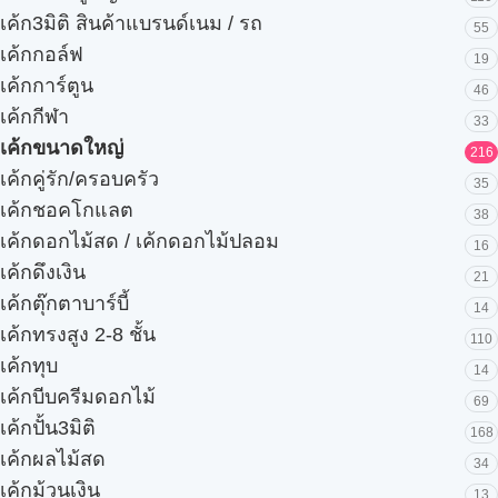
เค้ก3มิติ สินค้าแบรนด์เนม / รถ
55
เค้กกอล์ฟ
19
เค้กการ์ตูน
46
เค้กกีฬา
33
เค้กขนาดใหญ่
216
เค้กคู่รัก/ครอบครัว
35
เค้กชอคโกแลต
38
เค้กดอกไม้สด / เค้กดอกไม้ปลอม
16
เค้กดึงเงิน
21
เค้กตุ๊กตาบาร์บี้
14
เค้กทรงสูง 2-8 ชั้น
110
เค้กทุบ
14
เค้กบีบครีมดอกไม้
69
เค้กปั้น3มิติ
168
เค้กผลไม้สด
34
เค้กม้วนเงิน
13