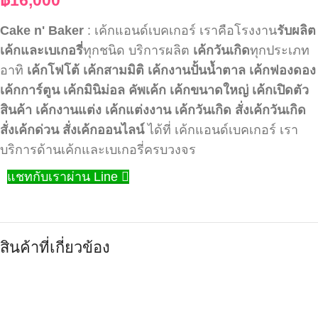
Cake n' Baker
: เค้กแอนด์เบคเกอร์ เราคือโรงงาน
รับผลิต
เค้กและเบเกอรี่
ทุกชนิด บริการผลิต
เค้กวันเกิด
ทุกประเภท
อาทิ
เค้กโฟโต้
เค้กสามมิติ
เค้กงานปั้นน้ำตาล
เค้กฟองดอง
เค้กการ์ตูน
เค้กมินิม่อล
คัพเค้ก
เค้กขนาดใหญ่
เค้กเปิดตัว
สินค้า
เค้กงานแต่ง
เค้กแต่งงาน
เค้กวันเกิด
สั่งเค้กวันเกิด
สั่งเค้กด่วน
สั่งเค้กออนไลน์
ได้ที่ เค้กแอนด์เบคเกอร์ เรา
บริการด้านเค้กและเบเกอรี่ครบวงจร
แชทกับเราผ่าน Line
สินค้าที่เกี่ยวข้อง