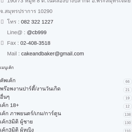
190/73 หมู่ที่ 8 ต.ในคลองบางปลากด อ.พระสมุทรเจดีย์
จ.สมุทรปราการ 10290
โทร :
082 322 1227
Line@ :
@cb999
Fax :
02-408-3518
Mail :
cakeandbaker@gmail.com
เมนูเค้ก
คัพเค้ก
66
พร๊อพงานปาร์ตี้/งานวันเกิด
21
อื่นๆ
19
เค้ก 18+
12
เค้ก ภาพยนตร์/เกม/การ์ตูน
138
เค้ก3มิติ ผู้ชาย
130
เค้ก3มิติ ผู้หญิง
110