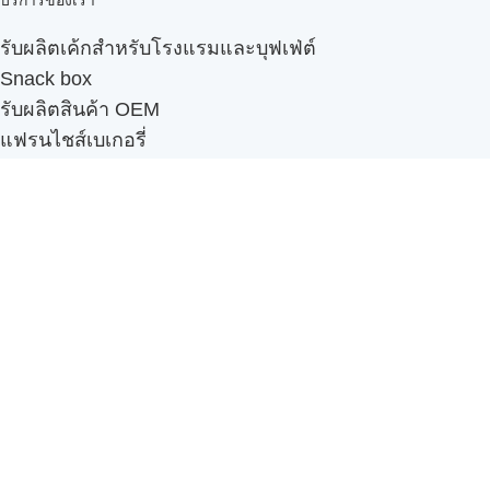
บริการของเรา
รับผลิตเค้กสำหรับโรงแรมและบุฟเฟ่ต์
Snack box
รับผลิตสินค้า OEM
แฟรนไชส์เบเกอรี่
เมนูอื่นๆ
ธุรกิจในเครือ
-
ภัทรินทร์ฟู้ด
รีวิวจากลูกค้า
ลูกค้าของเรา
ติดต่อเรา
ข้อกำหนดและนโยบาย
Sitemap