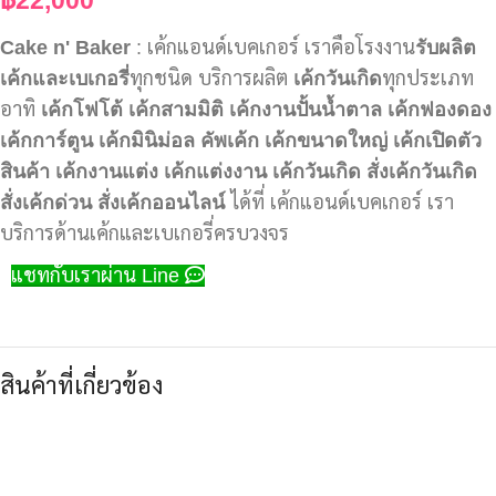
Cake n' Baker
: เค้กแอนด์เบคเกอร์ เราคือโรงงาน
รับผลิต
เค้กและเบเกอรี่
ทุกชนิด บริการผลิต
เค้กวันเกิด
ทุกประเภท
อาทิ
เค้กโฟโต้
เค้กสามมิติ
เค้กงานปั้นน้ำตาล
เค้กฟองดอง
เค้กการ์ตูน
เค้กมินิม่อล
คัพเค้ก
เค้กขนาดใหญ่
เค้กเปิดตัว
สินค้า
เค้กงานแต่ง
เค้กแต่งงาน
เค้กวันเกิด
สั่งเค้กวันเกิด
สั่งเค้กด่วน
สั่งเค้กออนไลน์
ได้ที่ เค้กแอนด์เบคเกอร์ เรา
บริการด้านเค้กและเบเกอรี่ครบวงจร
แชทกับเราผ่าน Line
สินค้าที่เกี่ยวข้อง