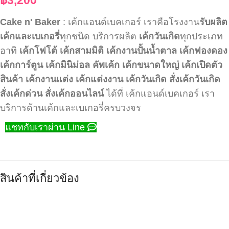
Cake n' Baker
: เค้กแอนด์เบคเกอร์ เราคือโรงงาน
รับผลิต
เค้กและเบเกอรี่
ทุกชนิด บริการผลิต
เค้กวันเกิด
ทุกประเภท
อาทิ
เค้กโฟโต้
เค้กสามมิติ
เค้กงานปั้นน้ำตาล
เค้กฟองดอง
เค้กการ์ตูน
เค้กมินิม่อล
คัพเค้ก
เค้กขนาดใหญ่
เค้กเปิดตัว
สินค้า
เค้กงานแต่ง
เค้กแต่งงาน
เค้กวันเกิด
สั่งเค้กวันเกิด
สั่งเค้กด่วน
สั่งเค้กออนไลน์
ได้ที่ เค้กแอนด์เบคเกอร์ เรา
บริการด้านเค้กและเบเกอรี่ครบวงจร
แชทกับเราผ่าน Line
สินค้าที่เกี่ยวข้อง