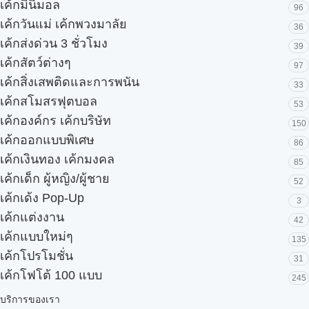
เค้กมินิมอล
96
เค้กวันแม่ เค้กพวงมาลัย
36
เค้กส่งด่วน 3 ชั่วโมง
39
เค้กสัตว์ต่างๆ
97
เค้กสิ่งเสพติดและการพนัน
33
เค้กสโมสรฟุตบอล
53
เค้กองค์กร เค้กบริษัท
150
เค้กออกแบบพิเศษ
86
เค้กเงินทอง เค้กมงคล
85
เค้กเด็ก ผู้หญิง/ผู้ชาย
52
เค้กเด้ง Pop-Up
3
เค้กแต่งงาน
42
เค้กแบบใหม่ๆ
135
เค้กโปรโมชั่น
31
เค้กโฟโต้ 100 แบบ
245
บริการของเรา