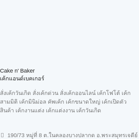
Cake n' Baker
เค้กแอนด์เบคเกอร์
สั่งเค้กวันเกิด สั่งเค้กด่วน สั่งเค้กออนไลน์ เค้กโฟโต้ เค้ก
สามมิติ เค้กมินิม่อล คัพเค้ก เค้กขนาดใหญ่ เค้กเปิดตัว
สินค้า เค้กงานแต่ง เค้กแต่งงาน เค้กวันเกิด
190/73 หมู่ที่ 8 ต.ในคลองบางปลากด อ.พระสมุทรเจดีย์