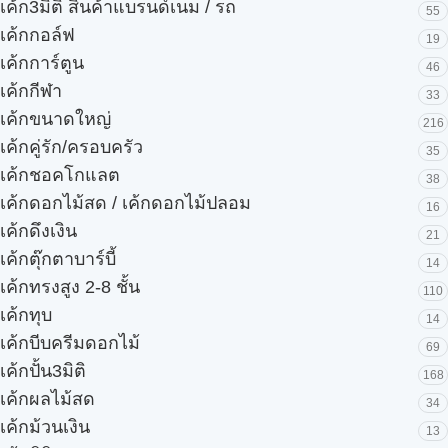
เค้ก3มิติ สินค้าแบรนด์เนม / รถ
55
เค้กกอล์ฟ
19
เค้กการ์ตูน
46
เค้กกีฬา
33
เค้กขนาดใหญ่
216
เค้กคู่รัก/ครอบครัว
35
เค้กชอคโกแลต
38
เค้กดอกไม้สด / เค้กดอกไม้ปลอม
16
เค้กดึงเงิน
21
เค้กตุ๊กตาบาร์บี้
14
เค้กทรงสูง 2-8 ชั้น
110
เค้กทุบ
14
เค้กบีบครีมดอกไม้
69
เค้กปั้น3มิติ
168
เค้กผลไม้สด
34
เค้กม้วนเงิน
13