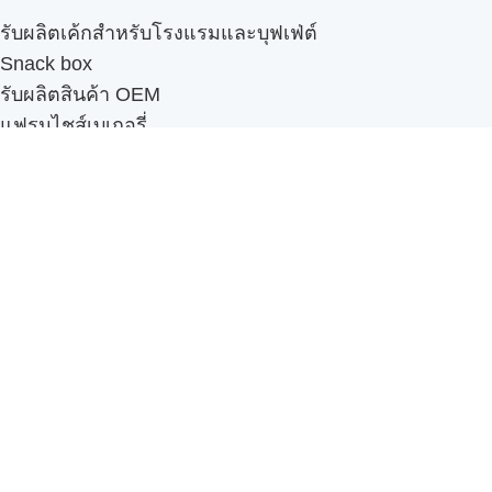
รับผลิตเค้กสำหรับโรงแรมและบุฟเฟ่ต์
Snack box
รับผลิตสินค้า OEM
แฟรนไชส์เบเกอรี่
เมนูอื่นๆ
ธุรกิจในเครือ
-
ภัทรินทร์ฟู้ด
รีวิวจากลูกค้า
ลูกค้าของเรา
ติดต่อเรา
ข้อกำหนดและนโยบาย
Sitemap