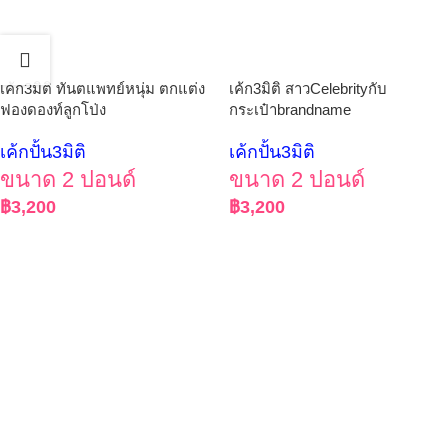
เค้ก3มิติ ทันตแพทย์หนุ่ม ตกแต่ง
เค้ก3มิติ สาวCelebrityกับ
ฟองดองท์ลูกโป่ง
กระเป๋าbrandname
เค้กปั้น3มิติ
เค้กปั้น3มิติ
ขนาด 2 ปอนด์
ขนาด 2 ปอนด์
฿
3,200
฿
3,200