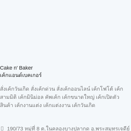
Cake n' Baker
เค้กแอนด์เบคเกอร์
สั่งเค้กวันเกิด สั่งเค้กด่วน สั่งเค้กออนไลน์ เค้กโฟโต้ เค้ก
สามมิติ เค้กมินิม่อล คัพเค้ก เค้กขนาดใหญ่ เค้กเปิดตัว
สินค้า เค้กงานแต่ง เค้กแต่งงาน เค้กวันเกิด
190/73 หมู่ที่ 8 ต.ในคลองบางปลากด อ.พระสมุทรเจดีย์