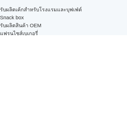
รับผลิตเค้กสำหรับโรงแรมและบุฟเฟ่ต์
Snack box
รับผลิตสินค้า OEM
แฟรนไชส์เบเกอรี่
เมนูอื่นๆ
ธุรกิจในเครือ
-
ภัทรินทร์ฟู้ด
รีวิวจากลูกค้า
ลูกค้าของเรา
ติดต่อเรา
ข้อกำหนดและนโยบาย
Sitemap