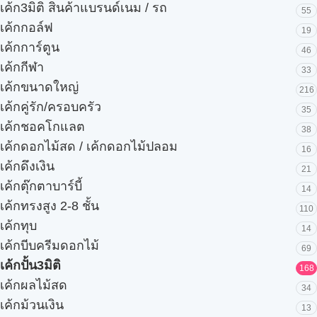
เค้ก3มิติ สินค้าแบรนด์เนม / รถ
55
เค้กกอล์ฟ
19
เค้กการ์ตูน
46
เค้กกีฬา
33
เค้กขนาดใหญ่
216
เค้กคู่รัก/ครอบครัว
35
เค้กชอคโกแลต
38
เค้กดอกไม้สด / เค้กดอกไม้ปลอม
16
เค้กดึงเงิน
21
เค้กตุ๊กตาบาร์บี้
14
เค้กทรงสูง 2-8 ชั้น
110
เค้กทุบ
14
เค้กบีบครีมดอกไม้
69
เค้กปั้น3มิติ
168
เค้กผลไม้สด
34
เค้กม้วนเงิน
13