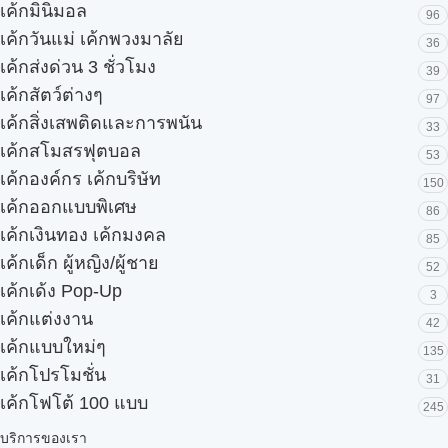
เค้กมินิมอล
96
เค้กวันแม่ เค้กพวงมาลัย
36
เค้กส่งด่วน 3 ชั่วโมง
39
เค้กสัตว์ต่างๆ
97
เค้กสิ่งเสพติดและการพนัน
33
เค้กสโมสรฟุตบอล
53
เค้กองค์กร เค้กบริษัท
150
เค้กออกแบบพิเศษ
86
เค้กเงินทอง เค้กมงคล
85
เค้กเด็ก ผู้หญิง/ผู้ชาย
52
เค้กเด้ง Pop-Up
3
เค้กแต่งงาน
42
เค้กแบบใหม่ๆ
135
เค้กโปรโมชั่น
31
เค้กโฟโต้ 100 แบบ
245
บริการของเรา