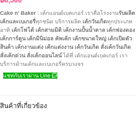
Cake n' Baker
: เค้กแอนด์เบคเกอร์ เราคือโรงงาน
รับผลิต
เค้กและเบเกอรี่
ทุกชนิด บริการผลิต
เค้กวันเกิด
ทุกประเภท
อาทิ
เค้กโฟโต้
เค้กสามมิติ
เค้กงานปั้นน้ำตาล
เค้กฟองดอง
เค้กการ์ตูน
เค้กมินิม่อล
คัพเค้ก
เค้กขนาดใหญ่
เค้กเปิดตัว
สินค้า
เค้กงานแต่ง
เค้กแต่งงาน
เค้กวันเกิด
สั่งเค้กวันเกิด
สั่งเค้กด่วน
สั่งเค้กออนไลน์
ได้ที่ เค้กแอนด์เบคเกอร์ เรา
บริการด้านเค้กและเบเกอรี่ครบวงจร
แชทกับเราผ่าน Line
สินค้าที่เกี่ยวข้อง