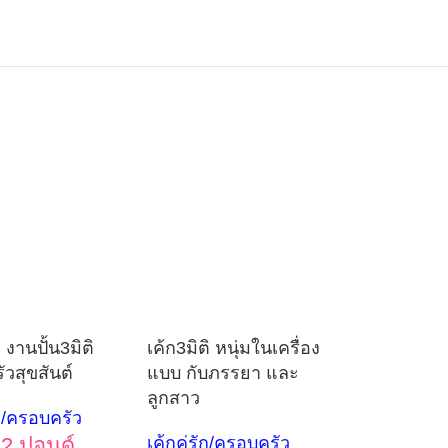
 งานปั้น3มิติ
เค้ก3มิติ หนุ่มในเครื่อง
วสุขสันต์
แบบ กับภรรยา และ
ลูกสาว
ัก/ครอบครัว
2 ปอนด์
เค้กคู่รัก/ครอบครัว