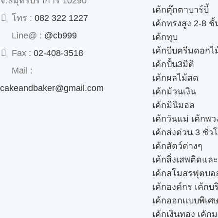
จ.สมุทรปราการ 10290
เค้กตุ๊กตาบาร์บี้
โทร :
082 322 1227
เค้กทรงสูง 2-8 ชั้
Line@ :
@cb999
เค้กทุบ
เค้กบีบครีมดอกไม
Fax :
02-408-3518
เค้กปั้น3มิติ
Mail :
เค้กผลไม้สด
cakeandbaker@gmail.com
เค้กม้วนเงิน
เค้กมินิมอล
เค้กวันแม่ เค้กพ
เค้กส่งด่วน 3 ชั่ว
เค้กสัตว์ต่างๆ
เค้กสิ่งเสพติดแล
เค้กสโมสรฟุตบอ
เค้กองค์กร เค้กบร
เค้กออกแบบพิเศ
เค้กเงินทอง เค้ก