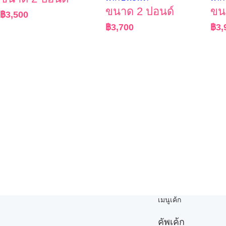
ขนาด 2 ปอนด์
ขน
฿
3,500
฿
3,700
฿
3,
เมนูเค้ก
คัพเค้ก