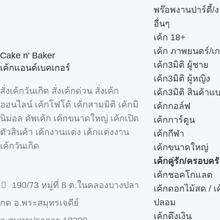
พร๊อพงานปาร์ตี้/ง
อื่นๆ
เค้ก 18+
เค้ก ภาพยนตร์/เก
Cake n' Baker
เค้ก3มิติ ผู้ชาย
เค้กแอนด์เบคเกอร์
เค้ก3มิติ ผู้หญิง
สั่งเค้กวันเกิด สั่งเค้กด่วน สั่งเค้ก
เค้ก3มิติ สินค้าแ
ออนไลน์ เค้กโฟโต้ เค้กสามมิติ เค้กมิ
เค้กกอล์ฟ
นิม่อล คัพเค้ก เค้กขนาดใหญ่ เค้กเปิด
เค้กการ์ตูน
ตัวสินค้า เค้กงานแต่ง เค้กแต่งงาน
เค้กกีฬา
เค้กวันเกิด
เค้กขนาดใหญ่
เค้กคู่รัก/ครอบคร
เค้กชอคโกแลต
190/73 หมู่ที่ 8 ต.ในคลองบางปลา
เค้กดอกไม้สด / เ
ปลอม
กด อ.พระสมุทรเจดีย์
เค้กดึงเงิน