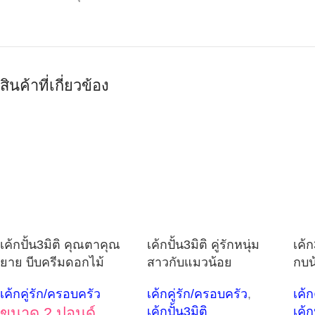
สินค้าที่เกี่ยวข้อง
เค้กปั้น3มิติ คุณตาคุณ
เค้กปั้น3มิติ คู่รักหนุ่ม
เค้ก
ยาย บีบครีมดอกไม้
สาวกับแมวน้อย
กบน
เค้กคู่รัก/ครอบครัว
เค้กคู่รัก/ครอบครัว
,
เค้ก
ขนาด 2 ปอนด์
เค้กปั้น3มิติ
เค้ก