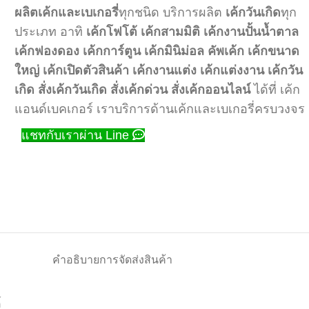
ผลิตเค้กและเบเกอรี่
ทุกชนิด บริการผลิต
เค้กวันเกิด
ทุก
ประเภท อาทิ
เค้กโฟโต้
เค้กสามมิติ
เค้กงานปั้นน้ำตาล
เค้กฟองดอง
เค้กการ์ตูน
เค้กมินิม่อล
คัพเค้ก
เค้กขนาด
ใหญ่
เค้กเปิดตัวสินค้า
เค้กงานแต่ง
เค้กแต่งงาน
เค้กวัน
เกิด
สั่งเค้กวันเกิด
สั่งเค้กด่วน
สั่งเค้กออนไลน์
ได้ที่ เค้ก
แอนด์เบคเกอร์ เราบริการด้านเค้กและเบเกอรี่ครบวงจร
แชทกับเราผ่าน Line
คำอธิบาย
การจัดส่งสินค้า
์