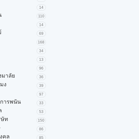
14
น
110
14
้
69
168
34
13
96
วงมาลัย
36
โมง
39
97
ะการพนัน
33
ล
53
ิษัท
150
ษ
86
มงคล
85