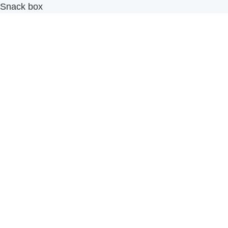
Snack box
รับผลิตสินค้า OEM
แฟรนไชส์เบเกอรี่
เมนูอื่นๆ
ธุรกิจในเครือ
-
ภัทรินทร์ฟู้ด
รีวิวจากลูกค้า
ลูกค้าของเรา
ติดต่อเรา
ข้อกำหนดและนโยบาย
Sitemap
Cake n' Bake โรงงานผลิตเค้กและเบเกอรี่