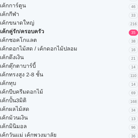
เค้กการ์ตูน
46
เค้กกีฬา
33
เค้กขนาดใหญ่
216
เค้กคู่รัก/ครอบครัว
35
เค้กชอคโกแลต
38
เค้กดอกไม้สด / เค้กดอกไม้ปลอม
16
เค้กดึงเงิน
21
เค้กตุ๊กตาบาร์บี้
14
เค้กทรงสูง 2-8 ชั้น
110
เค้กทุบ
14
เค้กบีบครีมดอกไม้
69
เค้กปั้น3มิติ
168
เค้กผลไม้สด
34
เค้กม้วนเงิน
13
เค้กมินิมอล
96
เค้กวันแม่ เค้กพวงมาลัย
36