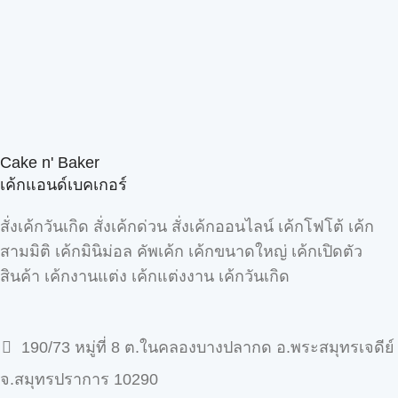
Cake n' Baker
เค้กแอนด์เบคเกอร์
สั่งเค้กวันเกิด สั่งเค้กด่วน สั่งเค้กออนไลน์ เค้กโฟโต้ เค้ก
สามมิติ เค้กมินิม่อล คัพเค้ก เค้กขนาดใหญ่ เค้กเปิดตัว
สินค้า เค้กงานแต่ง เค้กแต่งงาน เค้กวันเกิด
190/73 หมู่ที่ 8 ต.ในคลองบางปลากด อ.พระสมุทรเจดีย์
จ.สมุทรปราการ 10290