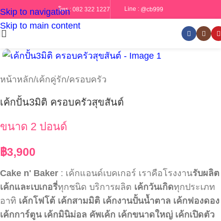
Line :
@cb999
โทร :
082 322 1227
Skip to navigation
Skip to main content
หน้าหลัก
/
เค้กคู่รัก/ครอบครัว
เค้กปั้น3มิติ ครอบครัวสุขสันต์
ขนาด 2 ปอนด์
฿
3,900
Cake n' Baker
: เค้กแอนด์เบคเกอร์ เราคือโรงงาน
รับผลิต
เค้กและเบเกอรี่
ทุกชนิด บริการผลิต
เค้กวันเกิด
ทุกประเภท
อาทิ
เค้กโฟโต้
เค้กสามมิติ
เค้กงานปั้นน้ำตาล
เค้กฟองดอง
เค้กการ์ตูน
เค้กมินิม่อล
คัพเค้ก
เค้กขนาดใหญ่
เค้กเปิดตัว