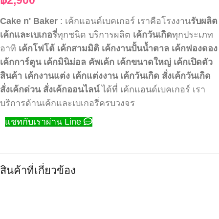
Cake n' Baker
: เค้กแอนด์เบคเกอร์ เราคือโรงงาน
รับผลิต
เค้กและเบเกอรี่
ทุกชนิด บริการผลิต
เค้กวันเกิด
ทุกประเภท
อาทิ
เค้กโฟโต้
เค้กสามมิติ
เค้กงานปั้นน้ำตาล
เค้กฟองดอง
เค้กการ์ตูน
เค้กมินิม่อล
คัพเค้ก
เค้กขนาดใหญ่
เค้กเปิดตัว
สินค้า
เค้กงานแต่ง
เค้กแต่งงาน
เค้กวันเกิด
สั่งเค้กวันเกิด
สั่งเค้กด่วน
สั่งเค้กออนไลน์
ได้ที่ เค้กแอนด์เบคเกอร์ เรา
บริการด้านเค้กและเบเกอรี่ครบวงจร
แชทกับเราผ่าน Line
สินค้าที่เกี่ยวข้อง