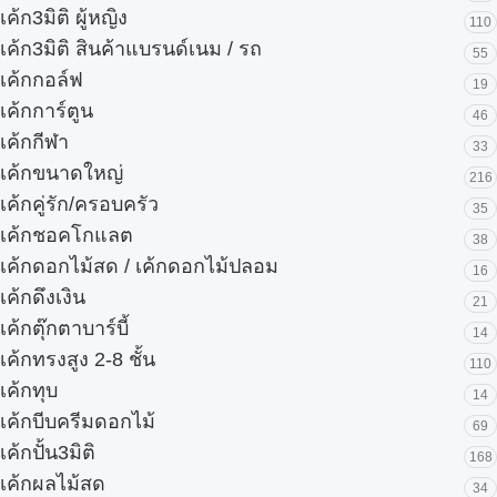
เค้ก3มิติ ผู้หญิง
110
เค้ก3มิติ สินค้าแบรนด์เนม / รถ
55
เค้กกอล์ฟ
19
เค้กการ์ตูน
46
เค้กกีฬา
33
เค้กขนาดใหญ่
216
เค้กคู่รัก/ครอบครัว
35
เค้กชอคโกแลต
38
เค้กดอกไม้สด / เค้กดอกไม้ปลอม
16
เค้กดึงเงิน
21
เค้กตุ๊กตาบาร์บี้
14
เค้กทรงสูง 2-8 ชั้น
110
เค้กทุบ
14
เค้กบีบครีมดอกไม้
69
เค้กปั้น3มิติ
168
เค้กผลไม้สด
34