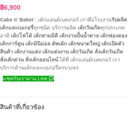
฿
6,900
Cake n' Baker
: เค้กแอนด์เบคเกอร์ เราคือโรงงาน
รับผลิต
เค้กและเบเกอรี่
ทุกชนิด บริการผลิต
เค้กวันเกิด
ทุกประเภท
อาทิ
เค้กโฟโต้
เค้กสามมิติ
เค้กงานปั้นน้ำตาล
เค้กฟองดอง
เค้กการ์ตูน
เค้กมินิม่อล
คัพเค้ก
เค้กขนาดใหญ่
เค้กเปิดตัว
สินค้า
เค้กงานแต่ง
เค้กแต่งงาน
เค้กวันเกิด
สั่งเค้กวันเกิด
สั่งเค้กด่วน
สั่งเค้กออนไลน์
ได้ที่ เค้กแอนด์เบคเกอร์ เรา
บริการด้านเค้กและเบเกอรี่ครบวงจร
แชทกับเราผ่าน Line
สินค้าที่เกี่ยวข้อง