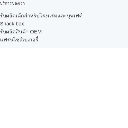
บริการของเรา
รับผลิตเค้กสำหรับโรงแรมและบุฟเฟ่ต์
Snack box
รับผลิตสินค้า OEM
แฟรนไชส์เบเกอรี่
เมนูอื่นๆ
ธุรกิจในเครือ
-
ภัทรินทร์ฟู้ด
รีวิวจากลูกค้า
ลูกค้าของเรา
ติดต่อเรา
ข้อกำหนดและนโยบาย
Sitemap