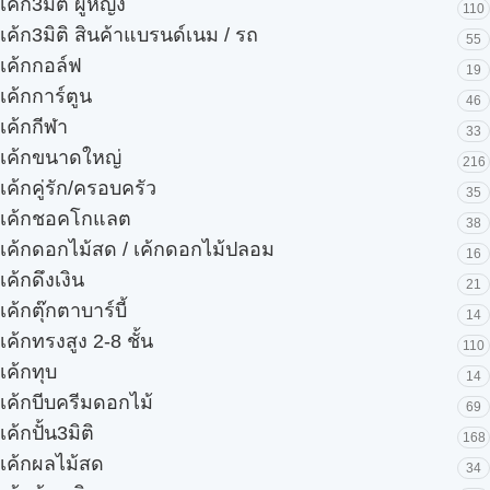
เค้ก3มิติ ผู้หญิง
110
เค้ก3มิติ สินค้าแบรนด์เนม / รถ
55
เค้กกอล์ฟ
19
เค้กการ์ตูน
46
เค้กกีฬา
33
เค้กขนาดใหญ่
216
เค้กคู่รัก/ครอบครัว
35
เค้กชอคโกแลต
38
เค้กดอกไม้สด / เค้กดอกไม้ปลอม
16
เค้กดึงเงิน
21
เค้กตุ๊กตาบาร์บี้
14
เค้กทรงสูง 2-8 ชั้น
110
เค้กทุบ
14
เค้กบีบครีมดอกไม้
69
เค้กปั้น3มิติ
168
เค้กผลไม้สด
34