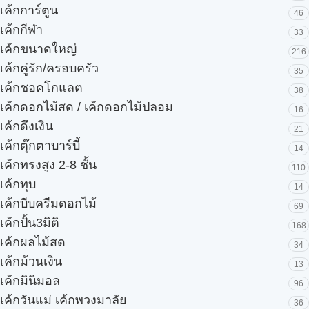
เค้กการ์ตูน
46
เค้กกีฬา
33
เค้กขนาดใหญ่
216
เค้กคู่รัก/ครอบครัว
35
เค้กชอคโกแลต
38
เค้กดอกไม้สด / เค้กดอกไม้ปลอม
16
เค้กดึงเงิน
21
เค้กตุ๊กตาบาร์บี้
14
เค้กทรงสูง 2-8 ชั้น
110
เค้กทุบ
14
เค้กบีบครีมดอกไม้
69
เค้กปั้น3มิติ
168
เค้กผลไม้สด
34
เค้กม้วนเงิน
13
เค้กมินิมอล
96
เค้กวันแม่ เค้กพวงมาลัย
36