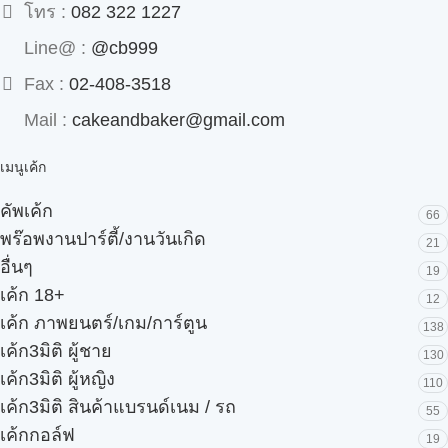
โทร :
082 322 1227
Line@ :
@cb999
Fax :
02-408-3518
Mail :
cakeandbaker@gmail.com
เมนูเค้ก
คัพเค้ก
66
พร๊อพงานปาร์ตี้/งานวันเกิด
21
อื่นๆ
19
เค้ก 18+
12
เค้ก ภาพยนตร์/เกม/การ์ตูน
138
เค้ก3มิติ ผู้ชาย
130
เค้ก3มิติ ผู้หญิง
110
เค้ก3มิติ สินค้าแบรนด์เนม / รถ
55
เค้กกอล์ฟ
19