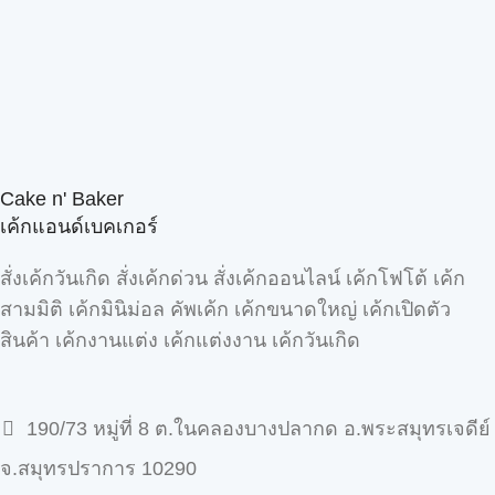
Cake n' Baker
เค้กแอนด์เบคเกอร์
สั่งเค้กวันเกิด สั่งเค้กด่วน สั่งเค้กออนไลน์ เค้กโฟโต้ เค้ก
สามมิติ เค้กมินิม่อล คัพเค้ก เค้กขนาดใหญ่ เค้กเปิดตัว
สินค้า เค้กงานแต่ง เค้กแต่งงาน เค้กวันเกิด
190/73 หมู่ที่ 8 ต.ในคลองบางปลากด อ.พระสมุทรเจดีย์
จ.สมุทรปราการ 10290