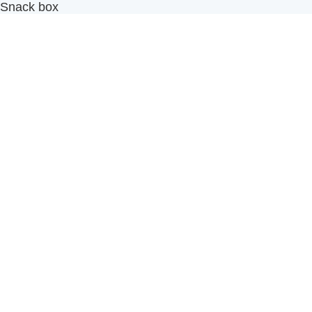
Snack box
รับผลิตสินค้า OEM
แฟรนไชส์เบเกอรี่
เมนูอื่นๆ
ธุรกิจในเครือ
-
ภัทรินทร์ฟู้ด
รีวิวจากลูกค้า
ลูกค้าของเรา
ติดต่อเรา
ข้อกำหนดและนโยบาย
Sitemap
Cake n' Bake โรงงานผลิตเค้กและเบเกอรี่