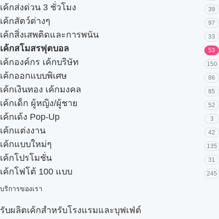
เค้กส่งด่วน 3 ชั่วโมง
39
เค้กสัตว์ต่างๆ
97
เค้กสิ่งเสพติดและการพนัน
33
เค้กสโมสรฟุตบอล
53
เค้กองค์กร เค้กบริษัท
150
เค้กออกแบบพิเศษ
86
เค้กเงินทอง เค้กมงคล
85
เค้กเด็ก ผู้หญิง/ผู้ชาย
52
เค้กเด้ง Pop-Up
3
เค้กแต่งงาน
42
เค้กแบบใหม่ๆ
135
เค้กโปรโมชั่น
31
เค้กโฟโต้ 100 แบบ
245
บริการของเรา
รับผลิตเค้กสำหรับโรงแรมและบุฟเฟ่ต์