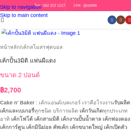
Line :
@cb999
โทร :
082 322 1227
Skip to navigation
Skip to main content
หน้าหลัก
/
เค้กสโมสรฟุตบอล
เค้กปั้น3มิติ แฟนผีแดง
ขนาด 2 ปอนด์
฿
2,700
Cake n' Baker
: เค้กแอนด์เบคเกอร์ เราคือโรงงาน
รับผลิต
เค้กและเบเกอรี่
ทุกชนิด บริการผลิต
เค้กวันเกิด
ทุกประเภท
อาทิ
เค้กโฟโต้
เค้กสามมิติ
เค้กงานปั้นน้ำตาล
เค้กฟองดอง
เค้กการ์ตูน
เค้กมินิม่อล
คัพเค้ก
เค้กขนาดใหญ่
เค้กเปิดตัว