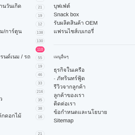
านวันเกิด
บุฟเฟ่ต์
21
Snack box
19
รับผลิตสินค้า OEM
12
ม/การ์ตูน
แฟรนไชส์เบเกอรี่
138
130
110
บรนด์เนม / รถ
เมนูอื่นๆ
55
19
ธุรกิจในเครือ
46
-
ภัทรินทร์ฟู้ด
33
รีวิวจากลูกค้า
216
ลูกค้าของเรา
ัว
35
ติดต่อเรา
38
ข้อกำหนดและนโยบาย
ค้กดอกไม้
16
Sitemap
21