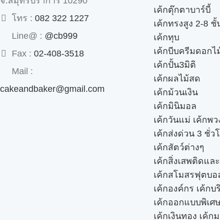
จ.สมุทรปราการ 10290
เค้กตุ๊กตาบาร์บี้
โทร :
082 322 1227
เค้กทรงสูง 2-8 ชั้
Line@ :
@cb999
เค้กทุบ
เค้กบีบครีมดอกไม
Fax :
02-408-3518
เค้กปั้น3มิติ
Mail :
เค้กผลไม้สด
cakeandbaker@gmail.com
เค้กม้วนเงิน
เค้กมินิมอล
เค้กวันแม่ เค้กพ
เค้กส่งด่วน 3 ชั่ว
เค้กสัตว์ต่างๆ
เค้กสิ่งเสพติดแล
เค้กสโมสรฟุตบอ
เค้กองค์กร เค้กบร
เค้กออกแบบพิเศ
เค้กเงินทอง เค้ก