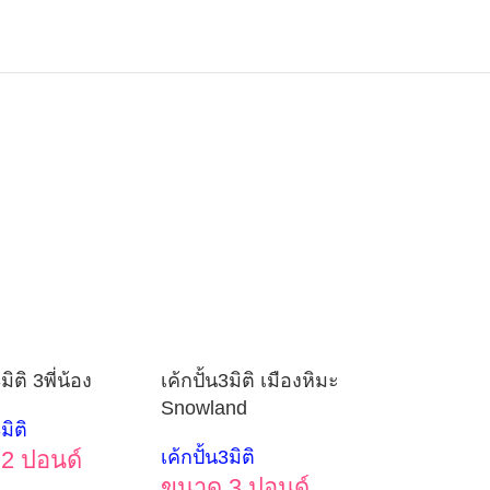
มิติ 3พี่น้อง
เค้กปั้น3มิติ เมืองหิมะ
Snowland
มิติ
2 ปอนด์
เค้กปั้น3มิติ
ขนาด 3 ปอนด์