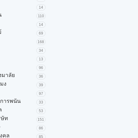
14
น
110
14
้
69
168
34
13
96
วงมาลัย
36
โมง
39
97
ะการพนัน
33
ล
53
ิษัท
151
ษ
86
มงคล
85