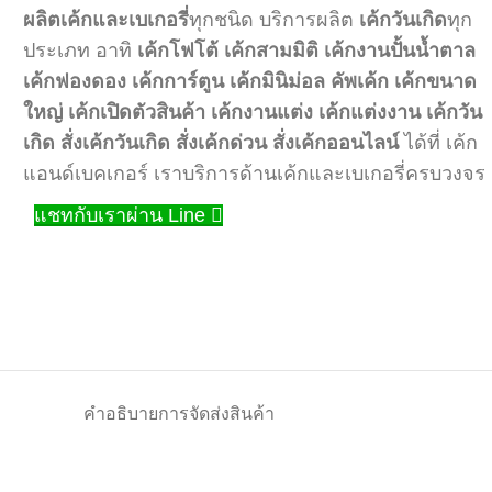
ผลิตเค้กและเบเกอรี่
ทุกชนิด บริการผลิต
เค้กวันเกิด
ทุก
ประเภท อาทิ
เค้กโฟโต้
เค้กสามมิติ
เค้กงานปั้นน้ำตาล
เค้กฟองดอง
เค้กการ์ตูน
เค้กมินิม่อล
คัพเค้ก
เค้กขนาด
ใหญ่
เค้กเปิดตัวสินค้า
เค้กงานแต่ง
เค้กแต่งงาน
เค้กวัน
เกิด
สั่งเค้กวันเกิด
สั่งเค้กด่วน
สั่งเค้กออนไลน์
ได้ที่ เค้ก
แอนด์เบคเกอร์ เราบริการด้านเค้กและเบเกอรี่ครบวงจร
แชทกับเราผ่าน Line
คำอธิบาย
การจัดส่งสินค้า