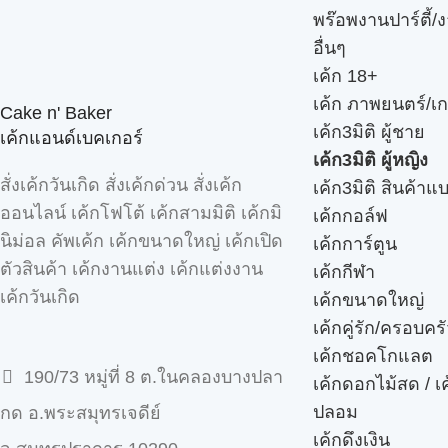
พร๊อพงานปาร์ตี้/ง
อื่นๆ
เค้ก 18+
เค้ก ภาพยนตร์/เก
Cake n' Baker
เค้ก3มิติ ผู้ชาย
เค้กแอนด์เบคเกอร์
เค้ก3มิติ ผู้หญิง
สั่งเค้กวันเกิด สั่งเค้กด่วน สั่งเค้ก
เค้ก3มิติ สินค้าแ
ออนไลน์ เค้กโฟโต้ เค้กสามมิติ เค้กมิ
เค้กกอล์ฟ
นิม่อล คัพเค้ก เค้กขนาดใหญ่ เค้กเปิด
เค้กการ์ตูน
ตัวสินค้า เค้กงานแต่ง เค้กแต่งงาน
เค้กกีฬา
เค้กวันเกิด
เค้กขนาดใหญ่
เค้กคู่รัก/ครอบคร
เค้กชอคโกแลต
190/73 หมู่ที่ 8 ต.ในคลองบางปลา
เค้กดอกไม้สด / เ
ปลอม
กด อ.พระสมุทรเจดีย์
เค้กดึงเงิน