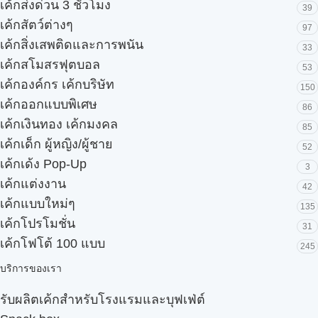
เค้กส่งด่วน 3 ชั่วโมง
39
เค้กสัตว์ต่างๆ
97
เค้กสิ่งเสพติดและการพนัน
33
เค้กสโมสรฟุตบอล
53
เค้กองค์กร เค้กบริษัท
150
เค้กออกแบบพิเศษ
86
เค้กเงินทอง เค้กมงคล
85
เค้กเด็ก ผู้หญิง/ผู้ชาย
52
เค้กเด้ง Pop-Up
3
เค้กแต่งงาน
42
เค้กแบบใหม่ๆ
135
เค้กโปรโมชั่น
31
เค้กโฟโต้ 100 แบบ
245
บริการของเรา
รับผลิตเค้กสำหรับโรงแรมและบุฟเฟ่ต์