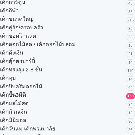
เค้กการ์ตูน
46
เค้กกีฬา
33
เค้กขนาดใหญ่
216
เค้กคู่รัก/ครอบครัว
35
เค้กชอคโกแลต
38
เค้กดอกไม้สด / เค้กดอกไม้ปลอม
16
เค้กดึงเงิน
21
เค้กตุ๊กตาบาร์บี้
14
เค้กทรงสูง 2-8 ชั้น
110
เค้กทุบ
14
เค้กบีบครีมดอกไม้
69
เค้กปั้น3มิติ
168
เค้กผลไม้สด
34
เค้กม้วนเงิน
13
เค้กมินิมอล
96
เค้กวันแม่ เค้กพวงมาลัย
36