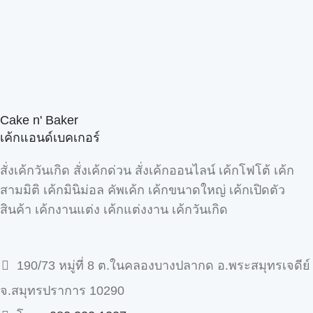
Cake n' Baker
เค้กแอนด์เบคเกอร์
สั่งเค้กวันเกิด สั่งเค้กด่วน สั่งเค้กออนไลน์ เค้กโฟโต้ เค้ก
สามมิติ เค้กมินิม่อล คัพเค้ก เค้กขนาดใหญ่ เค้กเปิดตัว
สินค้า เค้กงานแต่ง เค้กแต่งงาน เค้กวันเกิด
190/73 หมู่ที่ 8 ต.ในคลองบางปลากด อ.พระสมุทรเจดีย์
จ.สมุทรปราการ 10290