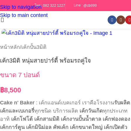
Line :
@cb999
โทร :
082 322 1227
Skip to navigation
Skip to main content
หน้าหลัก
/
เค้กปั้น3มิติ
เค้ก3มิติ หนุ่มสายปาร์ตี้ พร้อมรถคู่ใจ
ขนาด 7 ปอนด์
฿
8,500
Cake n' Baker
: เค้กแอนด์เบคเกอร์ เราคือโรงงาน
รับผลิต
เค้กและเบเกอรี่
ทุกชนิด บริการผลิต
เค้กวันเกิด
ทุกประเภท
อาทิ
เค้กโฟโต้
เค้กสามมิติ
เค้กงานปั้นน้ำตาล
เค้กฟองดอง
เค้กการ์ตูน
เค้กมินิม่อล
คัพเค้ก
เค้กขนาดใหญ่
เค้กเปิดตัว